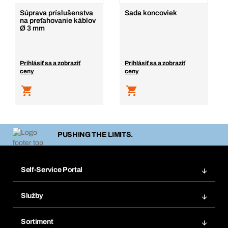
Súprava príslušenstva
Sada koncoviek
na preťahovanie káblov
Ø 3 mm
Prihlásiť sa a zobraziť
Prihlásiť sa a zobraziť
ceny
ceny
PUSHING THE LIMITS.
Self-Service Portal
Objednávky
Služby
Faktúry
Regálový systém Bera® Modul
Obľúbené
Sortiment