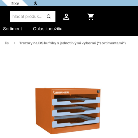
Shop
Sortiment
Oblasti použitia
áradie
Trezory na BS kufríky s jednotlivými výbermi ("sortimentami")