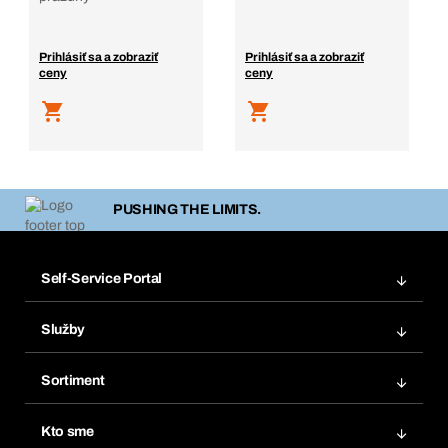
Prihlásiť sa a zobraziť
Prihlásiť sa a zobraziť
ceny
ceny
PUSHING THE LIMITS.
Self-Service Portal
Objednávky
Služby
Faktúry
Regálový systém Bera® Modul
Obľúbené
Sortiment
Systém Bera® Smart
Opakované objednávky
Inovácie produktov
Chemická databáza
Kto sme
Predplatné
Oblasti použitia