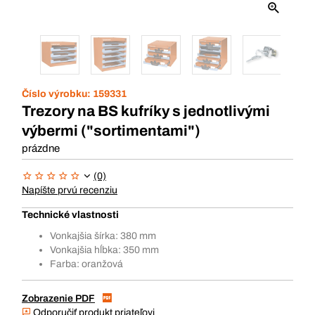
Číslo výrobku:
159331
Trezory na BS kufríky s jednotlivými
výbermi ("sortimentami")
prázdne
(0)
Napíšte prvú recenziu
Technické vlastnosti
Vonkajšia šírka: 380 mm
Vonkajšia hĺbka: 350 mm
Farba: oranžová
Zobrazenie PDF
Odporučiť produkt priateľovi