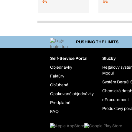
PUSHING THE LIMITS.
Self-Service Portal
Služby
Objednávky
Regálový syst
Modul
Faktúry
Systém Bera® 
Obľúbené
Chemická data
Opakované objednávky
eProcurement
Predplatné
Produktový por
FAQ