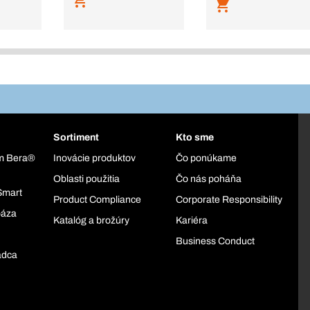
Sortiment
Kto sme
ém Bera®
Inovácie produktov
Čo ponúkame
Oblasti použitia
Čo nás poháňa
Smart
Product Compliance
Corporate Responsibility
báza
Katalóg a brožúry
Kariéra
Business Conduct
adca