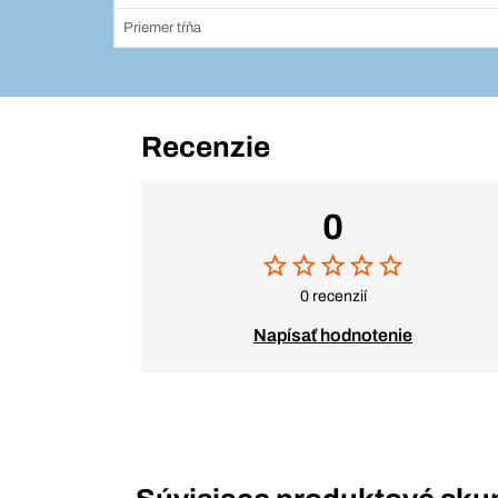
Priemer tŕňa
Recenzie
0
0 recenzií
Napísať hodnotenie