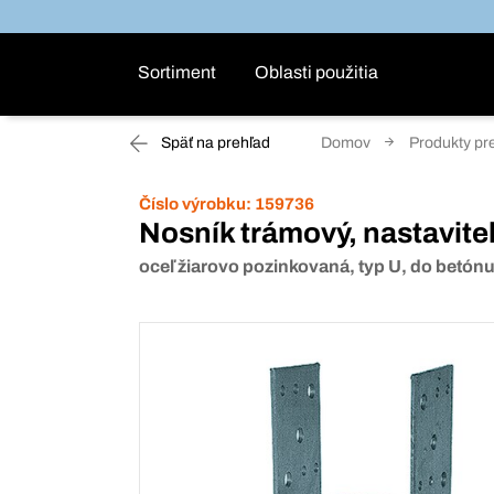
Sortiment
Oblasti použitia
Späť na prehľad
Domov
Produkty pr
Číslo výrobku:
159736
Nosník trámový, nastavite
oceľ žiarovo pozinkovaná, typ U, do betón