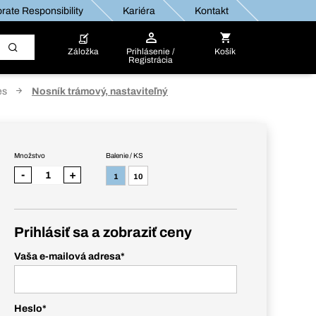
rate Responsibility
Kariéra
Kontakt
Záložka
Prihlásenie /
Košík
Registrácia
es
Nosník trámový, nastaviteľný
Množstvo
Balenie / KS
-
+
1
10
Prihlásiť sa a zobraziť ceny
Vaša e-mailová adresa
*
Heslo
*