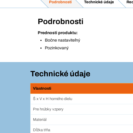
Podrobnosti
Technické údaje
Rec
Podrobnosti
Prednosti produktu:
Bočne nastaviteľný
Pozinkovaný
Technické údaje
Vlastnosti
Š x V x H horného dielu
Pre hrúbky vzpery
Materiál
Dĺžka tŕňa