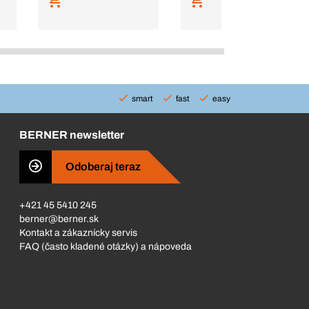
smart
fast
easy
BERNER newsletter
Odoberaj teraz
+421 45 5410 245
berner@berner.sk
Kontakt a zákaznícky servis
FAQ (často kladené otázky) a nápoveda