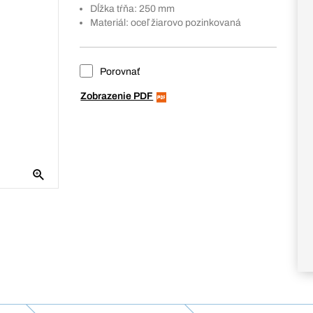
Dĺžka tŕňa: 250 mm
Materiál: oceľ žiarovo pozinkovaná
Porovnať
Zobrazenie PDF