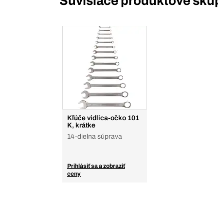
Súvisiace produktové sku
Kľúče vidlica-očko 101
K, krátke
14-dielna súprava
Prihlásiť sa a zobraziť
ceny