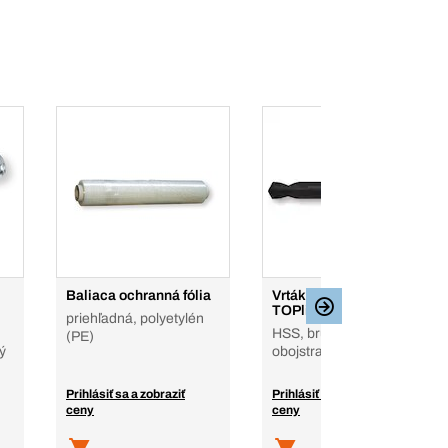
Baliaca ochranná fólia
Vrtáky na nity DIN 1897
TOPline DIN 1897
priehľadná, polyetylén
HSS, brúsené, HSS,
(PE)
ý
obojstranné
Prihlásiť sa a zobraziť
Prihlásiť sa a zobraziť
ceny
ceny