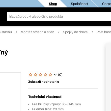
Shop
Spoločnosť
Corpo
e stavbu
Montáž striech a stien
Spojky do dreva
Post bas
ľný
u
(0)
Zobraziť hodnotenie
Technické vlastnosti
Pre hrúbky vzpery: 65 - 145 mm
Priemer tŕňa: 23 mm