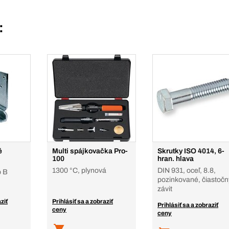
:
é
Multi spájkovačka Pro-
Skrutky ISO 4014, 6-
100
hran. hlava
1300 °C, plynová
DIN 931, oceľ, 8.8,
p B
pozinkované, čiastočn
závit
ziť
Prihlásiť sa a zobraziť
Prihlásiť sa a zobraziť
ceny
ceny