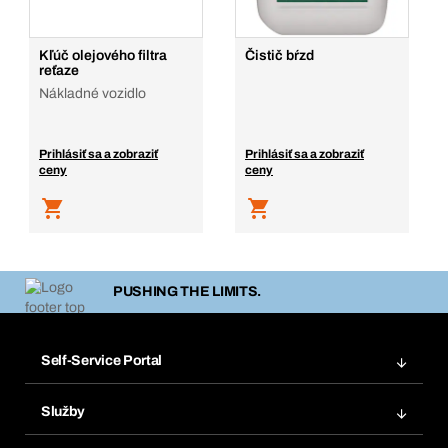
Kľúč olejového filtra
Čistič bŕzd
reťaze
Nákladné vozidlo
Prihlásiť sa a zobraziť
Prihlásiť sa a zobraziť
ceny
ceny
PUSHING THE LIMITS.
Self-Service Portal
Objednávky
Služby
Faktúry
Regálový systém Bera® Modul