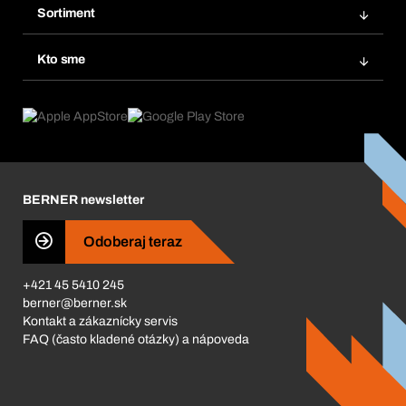
Obľúbené
Sortiment
Systém Bera® Smart
Opakované objednávky
Inovácie produktov
Chemická databáza
Kto sme
Predplatné
Oblasti použitia
eProcurement
Čo ponúkame
FAQ
Product Compliance
Produktový poradca
Čo nás poháňa
Katalóg a brožúry
Corporate Responsibility
Kariéra
BERNER newsletter
Business Conduct
Odoberaj teraz
+421 45 5410 245
berner@berner.sk
Kontakt a zákaznícky servis
FAQ (často kladené otázky) a nápoveda