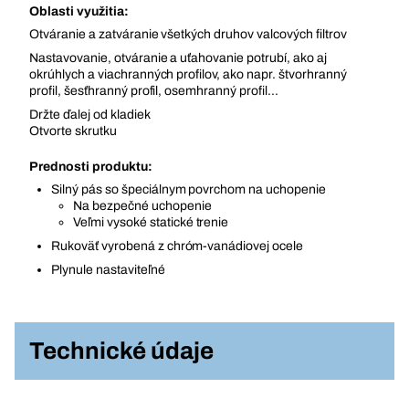
Oblasti využitia:
Otváranie a zatváranie všetkých druhov valcových filtrov
Nastavovanie, otváranie a uťahovanie potrubí, ako aj
okrúhlych a viachranných profilov, ako napr. štvorhranný
profil, šesťhranný profil, osemhranný profil...
Držte ďalej od kladiek
Otvorte skrutku
Prednosti produktu:
Silný pás so špeciálnym povrchom na uchopenie
Na bezpečné uchopenie
Veľmi vysoké statické trenie
Rukoväť vyrobená z chróm-vanádiovej ocele
Plynule nastaviteľné
Technické údaje