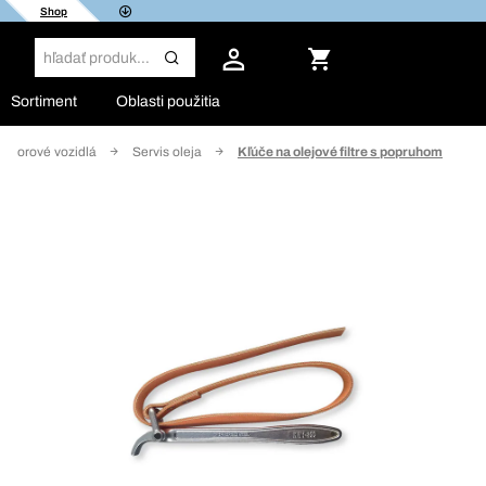
Shop
Sortiment
Oblasti použitia
motorové vozidlá
Servis oleja
Kľúče na olejové filtre s popruhom