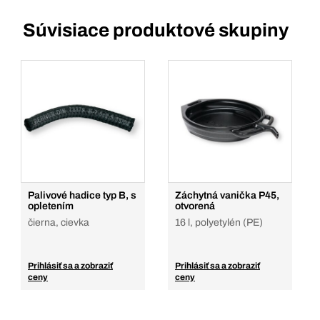
Súvisiace produktové skupiny
Palivové hadice typ B, s
Záchytná vanička P45,
opletením
otvorená
čierna, cievka
16 l, polyetylén (PE)
Prihlásiť sa a zobraziť
Prihlásiť sa a zobraziť
ceny
ceny