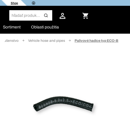
Shop
Sortiment
Oblasti použitia
príslušenstvo
Vehicle hose and pipes
Palivové hadice typ ECO-B