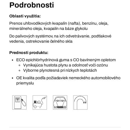
Podrobnosti
Oblasti využitia:
Prenos uhľovodíkových kvapalín (nafta), benzínu, oleja,
minerálneho oleja, kvapalín na báze glykolu
Do palivových systémov, na ich odvetrávanie, podtlakové
vedenia, ostrekovanie čelného skla
Prednosti produktu:
ECO epichlórhydrínová guma s CO bavlneným opletom
Vynikajúca hustota plynu a odolnosť voči ozónu
Výborne plynotesná pri nízkych teplotách
OE kvalita podľa požiadaviek nemeckého automobilového
priemyslu