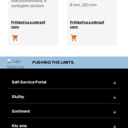
oceľ pozinkovaná, s
8 mm, 320 mm
vonkajším závitom
Prihlásiť sa a zobraziť
Prihlásiť sa a zobraziť
ceny
ceny
PUSHING THE LIMITS.
Self-Service Portal
Objednávky
Služby
Faktúry
Regálový systém Bera® Modul
Obľúbené
Sortiment
Systém Bera® Smart
Opakované objednávky
Inovácie produktov
Chemická databáza
Kto sme