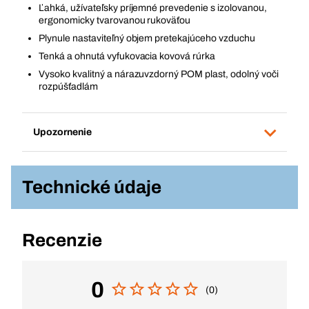
Ľahká, užívateľsky príjemné prevedenie s izolovanou,
ergonomicky tvarovanou rukoväťou
Plynule nastaviteľný objem pretekajúceho vzduchu
Tenká a ohnutá vyfukovacia kovová rúrka
Vysoko kvalitný a nárazuvzdorný POM plast, odolný voči
rozpúšťadlám
Upozornenie
Technické údaje
Recenzie
0
(0)