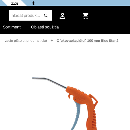
Shop
Sortiment
Oblasti použitia
ukovacie pištole, pneumatické
Ofukovacia pištoľ, 100 mm Blue Star 2