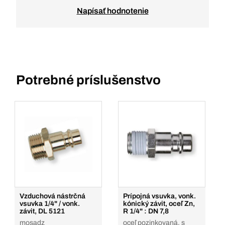
Napísať hodnotenie
Potrebné príslušenstvo
Vzduchová nástrčná
Prípojná vsuvka, vonk.
vsuvka 1/4" / vonk.
kónický závit, oceľ Zn,
závit, DL 5121
R 1/4" : DN 7,8
mosadz
oceľ pozinkovaná, s