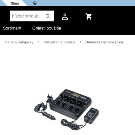
Shop
Sortiment
Oblasti použitia
Batérie a nabíjačky
Nabíjateľné batérie
Univerzálna nabíjačka