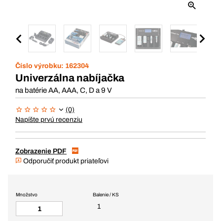
Číslo výrobku:
162304
Univerzálna nabíjačka
na batérie AA, AAA, C, D a 9 V
(0)
Napíšte prvú recenziu
Zobrazenie PDF
Odporučiť produkt priateľovi
Množstvo
Balenie / KS
1