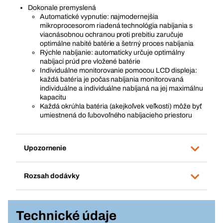
Dokonale premyslená
Automatické vypnutie: najmodernejšia
mikroprocesorom riadená technológia nabíjania s
viacnásobnou ochranou proti prebitiu zaručuje
optimálne nabité batérie a šetrný proces nabíjania
Rýchle nabíjanie: automaticky určuje optimálny
nabíjací prúd pre vložené batérie
Individuálne monitorovanie pomocou LCD displeja:
každá batéria je počas nabíjania monitorovaná
individuálne a individuálne nabíjaná na jej maximálnu
kapacitu
Každá okrúhla batéria (akejkoľvek veľkosti) môže byť
umiestnená do ľubovoľného nabíjacieho priestoru
Upozornenie
Rozsah dodávky
Technické údaje