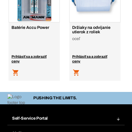
Batérie Accu Power
Držiaky na odvíjanie
utierok z roliek
oceľ
Prihlásiť sa a zobraziť
Prihlásiť sa a zobraziť
ceny
ceny
PUSHING THE LIMITS.
Self-Service Portal
Objednávky