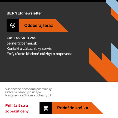
Kariéra
BERNER newsletter
Business Conduct
Odoberaj teraz
+421 45 5410 245
berner@berner.sk
Kontakt a zákaznícky servis
FAQ (často kladené otázky) a nápoveda
Všeobecné obchodné podmienky
Ochrana osobných údajov
Nastavenia súhlasu a ochrany dát
Riadenie sťažností
Impressum
Prihlásiť sa a
Pridať do košíka
zobraziť ceny
Copyright © 2026. The Berner Group. All rights reserved.