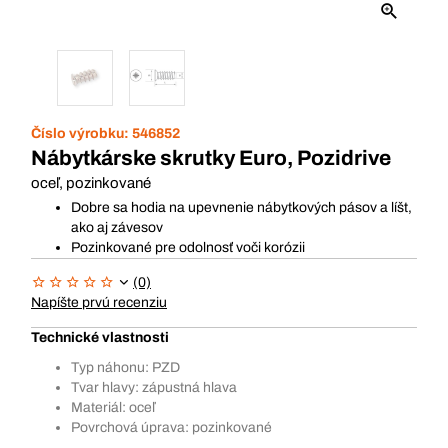
Číslo výrobku:
546852
Nábytkárske skrutky Euro, Pozidrive
oceľ, pozinkované
Dobre sa hodia na upevnenie nábytkových pásov a líšt,
ako aj závesov
Pozinkované pre odolnosť voči korózii
(0)
Napíšte prvú recenziu
Technické vlastnosti
Typ náhonu: PZD
Tvar hlavy: zápustná hlava
Materiál: oceľ
Povrchová úprava: pozinkované