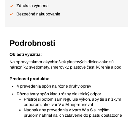
Záruka a výmena
Bezpečné nakupovanie
Podrobnosti
Oblasti využitia:
Na opravy takmer akýchkoľvek plastových dielcov ako sú
nárazníky, svetlomety, smerovky, plastové časti kúrenia a pod.
Prednosti produktu:
4 prevedenia spôn na rôzne druhy opráv
Rôzne tvary spôn kladú rôzny elektrický odpor
Prístroj si potom sám reguluje výkon, aby tie s nízkym
odporom, ako tvar V a M neprehrieval
Naopak aby prevedenia v tvare W a S silnejším
prúdom nahrial na ich zatavenie do plastu dostatočne