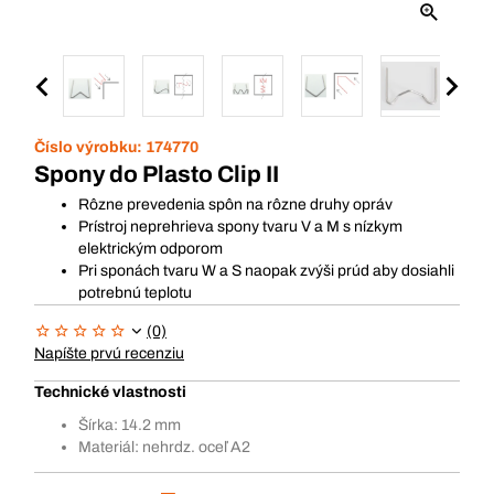
Číslo výrobku:
174770
Spony do Plasto Clip II
Rôzne prevedenia spôn na rôzne druhy opráv
Prístroj neprehrieva spony tvaru V a M s nízkym
elektrickým odporom
Pri sponách tvaru W a S naopak zvýši prúd aby dosiahli
potrebnú teplotu
(0)
Napíšte prvú recenziu
Technické vlastnosti
Šírka: 14.2 mm
Materiál: nehrdz. oceľ A2