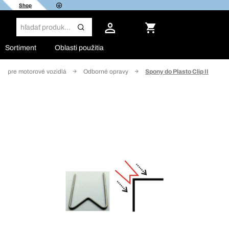
Shop
Sortiment
Oblasti použitia
ie pre motorové vozidlá
Odborné opravy
Spony do Plasto Clip II