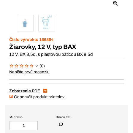
Číslo výrobku:
166864
Žiarovky, 12 V, typ BAX
12 V, BX 8,5d, s plastovou päticou BX 8,5d
(0)
Napíšte prvú recenziu
Zobrazenie PDF
Odporučiť produkt priateľovi
Množstvo
Balenie / KS
10