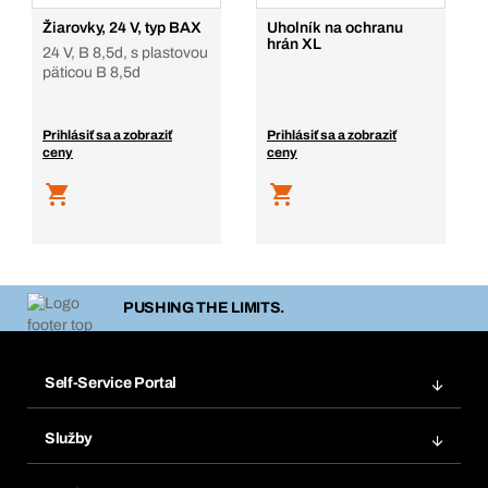
Žiarovky, 24 V, typ BAX
Uholník na ochranu
hrán XL
24 V, B 8,5d, s plastovou
päticou B 8,5d
Prihlásiť sa a zobraziť
Prihlásiť sa a zobraziť
ceny
ceny
PUSHING THE LIMITS.
Self-Service Portal
Objednávky
Služby
Faktúry
Regálový systém Bera® Modul