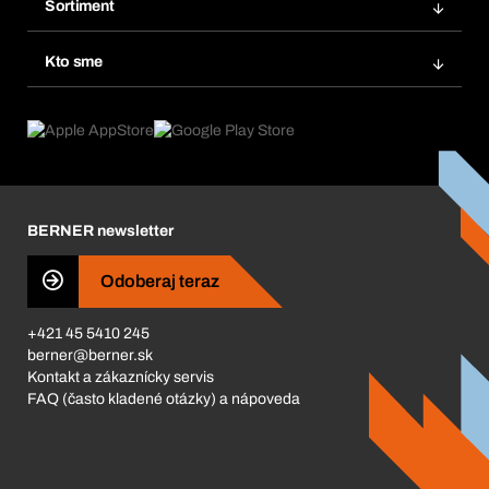
Obľúbené
Sortiment
Systém Bera® Smart
Opakované objednávky
Inovácie produktov
Chemická databáza
Kto sme
Predplatné
Oblasti použitia
eProcurement
Čo ponúkame
FAQ
Product Compliance
Produktový poradca
Čo nás poháňa
Katalóg a brožúry
Corporate Responsibility
Kariéra
BERNER newsletter
Business Conduct
Odoberaj teraz
+421 45 5410 245
berner@berner.sk
Kontakt a zákaznícky servis
FAQ (často kladené otázky) a nápoveda