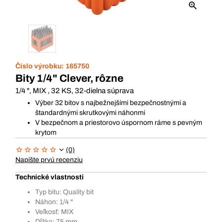
Číslo výrobku:
165750
Bity 1/4" Clever, rôzne
1/4 ", MIX , 32 KS, 32-dielna súprava
Výber 32 bitov s najbežnejšími bezpečnostnými a
štandardnými skrutkovými náhonmi
V bezpečnom a priestorovo úspornom ráme s pevným
krytom
(0)
Napíšte prvú recenziu
Technické vlastnosti
Typ bitu: Quality bit
Náhon: 1/4 "
Veľkosť: MIX
Dĺžka: 75 mm