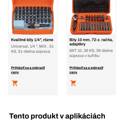
Kvalitné bity 1/4", rôzne
Bity 10 mm, 72-z. račňa,
adaptéry
Universal, 1/4 ", MIX , 51
6KT 10, 36 KS, 36-dielna
KS, 51-dielna súprava
súprava v kufríku
Prihlásiť sa a zobraziť
Prihlásiť sa a zobraziť
ceny
ceny
Tento produkt v aplikáciách