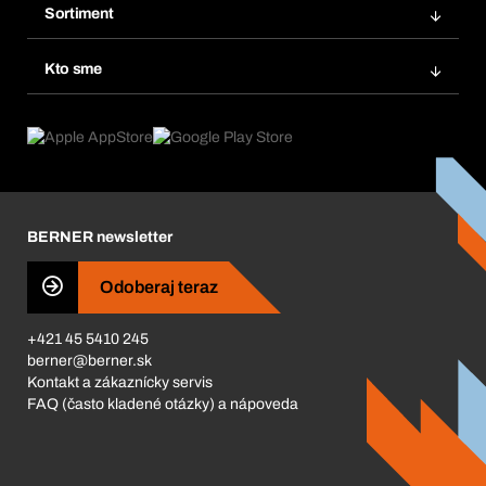
Obľúbené
Sortiment
Systém Bera® Smart
Opakované objednávky
Inovácie produktov
Chemická databáza
Kto sme
Predplatné
Oblasti použitia
eProcurement
Čo ponúkame
FAQ
Product Compliance
Produktový poradca
Čo nás poháňa
Katalóg a brožúry
Corporate Responsibility
Kariéra
BERNER newsletter
Business Conduct
Odoberaj teraz
+421 45 5410 245
berner@berner.sk
Kontakt a zákaznícky servis
FAQ (často kladené otázky) a nápoveda