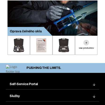
Oprava čelného skla
+
viac produktov
PUSHING THE LIMITS.
Self-Service Portal
Objednávky
Služby
Faktúry
Regálový systém Bera® Modul