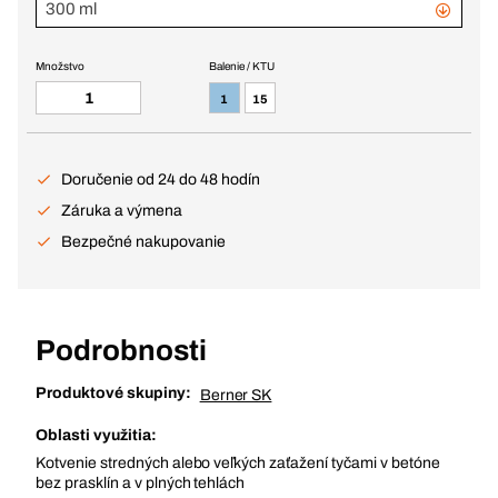
300 ml
Množstvo
Balenie / KTU
1
15
Doručenie od 24 do 48 hodín
Záruka a výmena
Bezpečné nakupovanie
Podrobnosti
Produktové skupiny:
Berner SK
Oblasti využitia:
Kotvenie stredných alebo veľkých zaťažení tyčami v betóne
bez prasklín a v plných tehlách