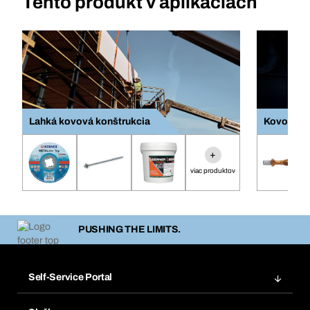
Tento produkt v aplikáciách
Lahká kovová konštrukcia
Kovovýro
+
viac produktov
PUSHING THE LIMITS.
Self-Service Portal
Objednávky