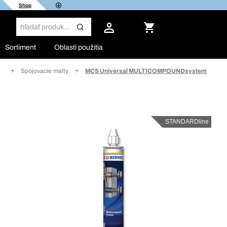
Shop
Sortiment
Oblasti použitia
ie
Spojovacie malty
MCS Universal MULTICOMPOUNDsystem
STANDARDline