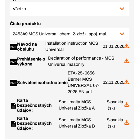
Všetko
Číslo produktu
245349 MCS Universal, chem. 2-zložk. spoj. malta, 300 ml
Installation instruction MCS
Návod na
01.01.2026
obsluhu
Universal
Declaration of performance - MCS
Prehlásenie o
výkone
Universal masonry
ETA-25-0656
Berner MCS
12.11.2025
Schválenie/ohodnotenie
UNIVERSAL 07-
2025 EN.pdf
Karta
Spoj. malta MCS
Slovakia
bezpečnostných
Universal Zložka A
(sk)
údajov:
Karta
Spoj. malta MCS
Slovakia
bezpečnostných
Universal Zložka B
(sk)
údajov: