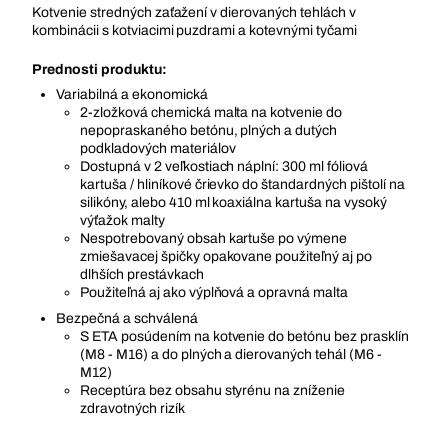
Kotvenie stredných zaťažení v dierovaných tehlách v
kombinácii s kotviacimi puzdrami a kotevnými tyčami
Prednosti produktu:
Variabilná a ekonomická
2-zložková chemická malta na kotvenie do
nepopraskaného betónu, plných a dutých
podkladových materiálov
Dostupná v 2 veľkostiach náplní: 300 ml fóliová
kartuša / hliníkové črievko do štandardných pištolí na
silikóny, alebo 410 ml koaxiálna kartuša na vysoký
výťažok malty
Nespotrebovaný obsah kartuše po výmene
zmiešavacej špičky opakovane použiteľný aj po
dlhších prestávkach
Použiteľná aj ako výplňová a opravná malta
Bezpečná a schválená
S ETA posúdením na kotvenie do betónu bez prasklín
(M8 - M16) a do plných a dierovaných tehál (M6 -
M12)
Receptúra bez obsahu styrénu na zníženie
zdravotných rizík