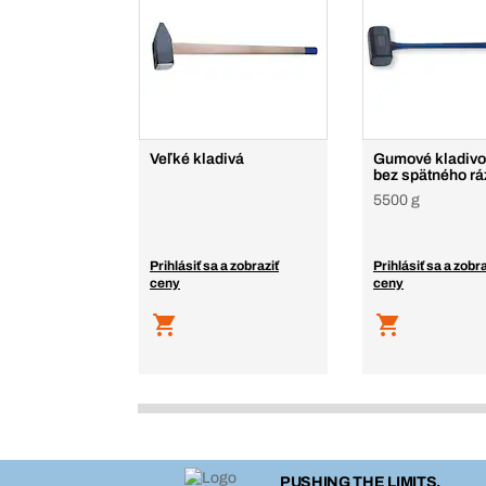
Veľké kladivá
Gumové kladivo 
bez spätného rá
5500 g
Prihlásiť sa a zobraziť
Prihlásiť sa a zobra
ceny
ceny
PUSHING THE LIMITS.