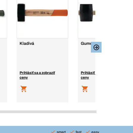
Kladivá
Gumené kladivá, čierne
Prihlásiť sa a zobraziť
Prihlásiť sa a zobraziť
ceny
ceny
smart
fast
easy