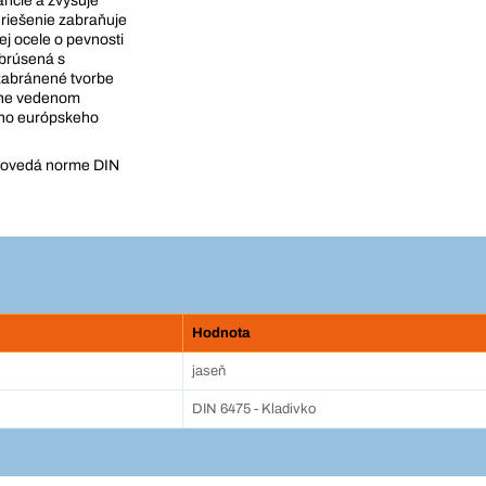
ancie a zvyšuje
 riešenie zabraňuje
ej ocele o pevnosti
brúsená s
zabránené tvorbe
ybne vedenom
ho európskeho
povedá norme DIN
Hodnota
jaseň
DIN 6475 - Kladivko