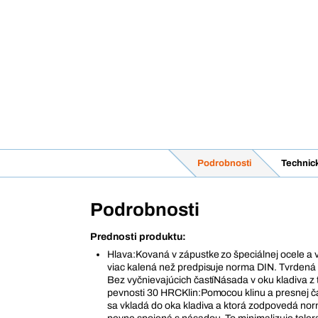
Podrobnosti
Technic
Podrobnosti
Prednosti produktu:
Hlava:Kovaná v zápustke zo špeciálnej ocele a
viac kalená než predpisuje norma DIN. Tvrdená 
Bez vyčnievajúcich častíNásada v oku kladiva z 
pevnosti 30 HRCKlin:Pomocou klinu a presnej ča
sa vkladá do oka kladiva a ktorá zodpovedá nor