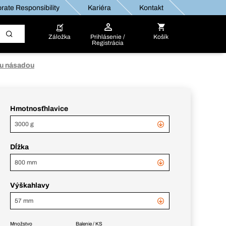
rate Responsibility
Kariéra
Kontakt
Záložka
Prihlásenie /
Košík
Registrácia
ou násadou
Hmotnosťhlavice
3000 g
Dĺžka
800 mm
Výškahlavy
57 mm
Množstvo
Balenie / KS