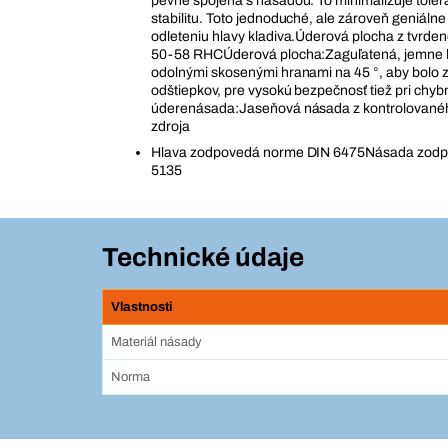
pevne spojená s násadou. To minimalizuje toler
stabilitu. Toto jednoduché, ale zároveň geniálne
odleteniu hlavy kladiva.Úderová plocha z tvrden
50-58 RHCÚderová plocha:Zaguľatená, jemne 
odolnými skosenými hranami na 45 °, aby bolo 
odštiepkov, pre vysokú bezpečnosť tiež pri ch
úderenásada:Jaseňová násada z kontrolované
zdroja
Hlava zodpovedá norme DIN 6475Násada zod
5135
Technické údaje
Vlastnosti
Materiál násady
Norma