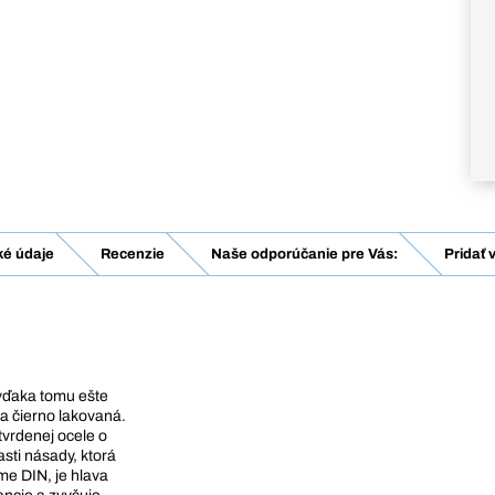
ké údaje
Recenzie
Naše odporúčanie pre Vás:
Pridať 
 vďaka tomu ešte
a čierno lakovaná.
tvrdenej ocele o
sti násady, ktorá
me DIN, je hlava