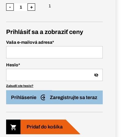
1
-
+
Prihlásiť sa a zobraziť ceny
Vaša e-mailová adresa
*
Heslo
*
Zabudli ste heslo?
Prihlásenie
Zaregistrujte sa teraz
Pridať do košíka