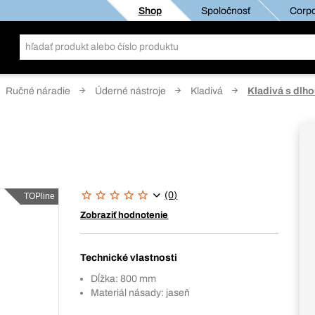
Shop
Spoločnosť
Corpo
Ručné náradie
Úderné nástroje
Kladivá
Kladivá s dlh
(0)
TOPline
Zobraziť hodnotenie
Technické vlastnosti
Dĺžka: 800 mm
Materiál násady: jaseň