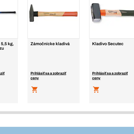
5,5 kg,
Zámočnícke kladivá
Kladivo Secutec
zu
ziť
Prihlásiť sa a zobraziť
Prihlásiť sa a zobraziť
ceny
ceny