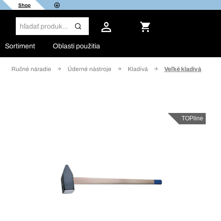
Shop
Sortiment
Oblasti použitia
Ručné náradie
Úderné nástroje
Kladivá
Veľké kladivá
TOPline