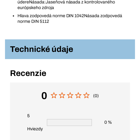
údereNásada:Jaseňová násada z kontrolovaného
európskeho zdroja
Hlava zodpovedá norme DIN 1042Násada zodpovedá
norme DIN 5112
Technické údaje
Recenzie
0
(0)
5
0 %
Hviezdy