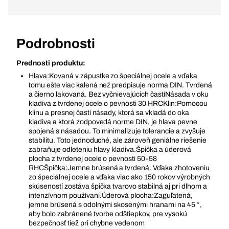
Podrobnosti
Prednosti produktu:
Hlava:Kovaná v zápustke zo špeciálnej ocele a vďaka
tomu ešte viac kalená než predpisuje norma DIN. Tvrdená
a čierno lakovaná. Bez vyčnievajúcich častíNásada v oku
kladiva z tvrdenej ocele o pevnosti 30 HRCKlin:Pomocou
klinu a presnej časti násady, ktorá sa vkladá do oka
kladiva a ktorá zodpovedá norme DIN, je hlava pevne
spojená s násadou. To minimalizuje tolerancie a zvyšuje
stabilitu. Toto jednoduché, ale zároveň geniálne riešenie
zabraňuje odleteniu hlavy kladiva.Špička a úderová
plocha z tvrdenej ocele o pevnosti 50-58
RHCŠpička:Jemne brúsená a tvrdená. Vďaka zhotoveniu
zo špeciálnej ocele a vďaka viac ako 150 rokov výrobných
skúseností zostáva špička tvarovo stabilná aj pri dlhom a
intenzívnom používaní.Úderová plocha:Zaguľatená,
jemne brúsená s odolnými skosenými hranami na 45 °,
aby bolo zabránené tvorbe odštiepkov, pre vysokú
bezpečnosť tiež pri chybne vedenom