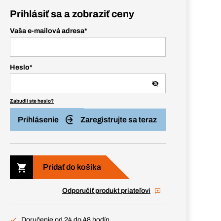
Prihlásiť sa a zobraziť ceny
Vaša e-mailová adresa
*
Heslo
*
Zabudli ste heslo?
Prihlásenie
Zaregistrujte sa teraz
Pridať do košíka
Odporučiť produkt priateľovi
Doručenie od 24 do 48 hodín