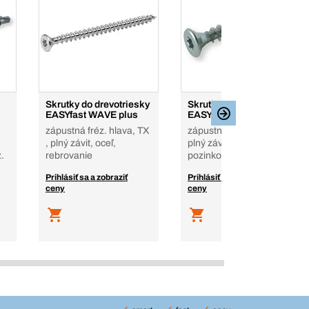
Skrutky do drevotriesky
Skrutky do drevotriesky
EASYfast WAVE plus
EASYclassic
zápustná fréz. hlava, TX
zápustná hlava, TX ,
, plný závit, oceľ,
plný závit, oceľ,
.
rebrovanie
pozinkované
Prihlásiť sa a zobraziť
Prihlásiť sa a zobraziť
ceny
ceny