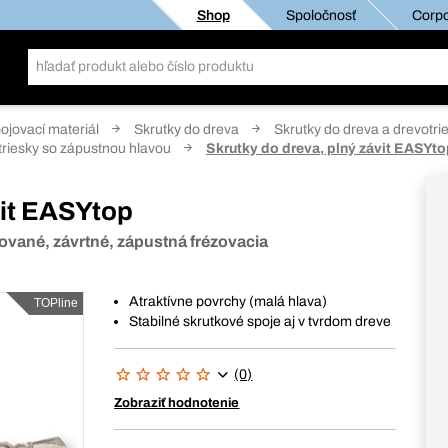
Shop
Spoločnosť
Corpo
pojovací materiál
Skrutky do dreva
Skrutky do dreva a drevotri
triesky so zápustnou hlavou
Skrutky do dreva, plný závit EASYt
vit EASYtop
kované, závrtné, zápustná frézovacia
Atraktívne povrchy (malá hlava)
TOPline
Stabilné skrutkové spoje aj v tvrdom dreve
(0)
Zobraziť hodnotenie