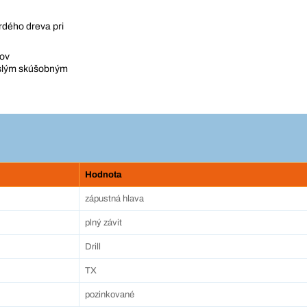
vrdého dreva pri
tov
islým skúšobným
Hodnota
zápustná hlava
plný závit
Drill
TX
pozinkované