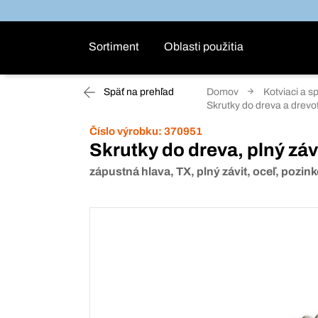
Sortiment
Oblasti použitia
Späť na prehľad
Domov
Kotviaci a s
Skrutky do dreva a drevo
Číslo výrobku:
370951
Skrutky do dreva, plný zá
zápustná hlava, TX, plný závit, oceľ, pozin