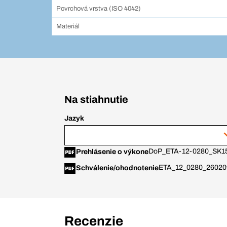
Povrchová vrstva (ISO 4042)
Materiál
Na stiahnutie
Jazyk
DoP_ETA-12-0280_SK
1
Prehlásenie o výkone
ETA_12_0280_26020
Schválenie/ohodnotenie
Recenzie