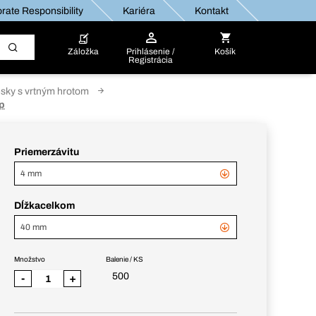
rate Responsibility
Kariéra
Kontakt
Záložka
Prihlásenie /
Košík
Registrácia
esky s vrtným hrotom
op
Priemerzávitu
4 mm
Dĺžkacelkom
40 mm
Množstvo
Balenie / KS
500
-
+