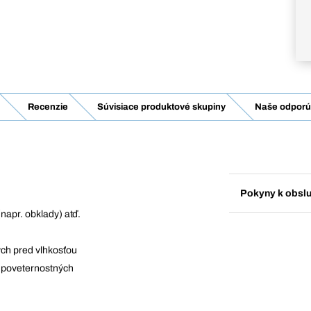
Recenzie
Súvisiace produktové skupiny
Naše odporúč
Pokyny k obsl
napr. obklady) atď.
ých pred vlhkosťou
 poveternostných