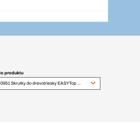
lo produktu
370951 Skrutky do drevotriesky EASYTop TX15 4x40 Zn