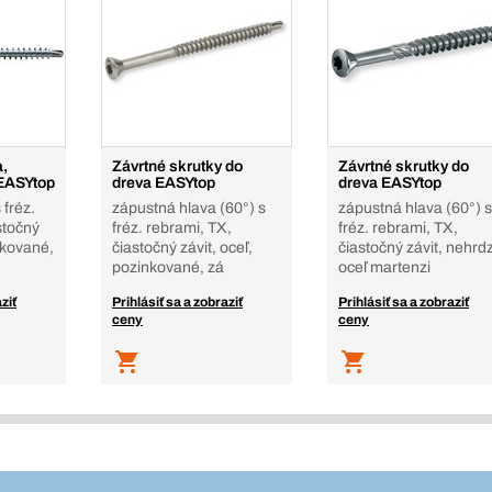
a,
Závrtné skrutky do
Závrtné skrutky do
 EASYtop
dreva EASYtop
dreva EASYtop
 fréz.
zápustná hlava (60°) s
zápustná hlava (60°) s
stočný
fréz. rebrami, TX,
fréz. rebrami, TX,
inkované,
čiastočný závit, oceľ,
čiastočný závit, nehrdz
pozinkované, zá
oceľ martenzi
ziť
Prihlásiť sa a zobraziť
Prihlásiť sa a zobraziť
ceny
ceny