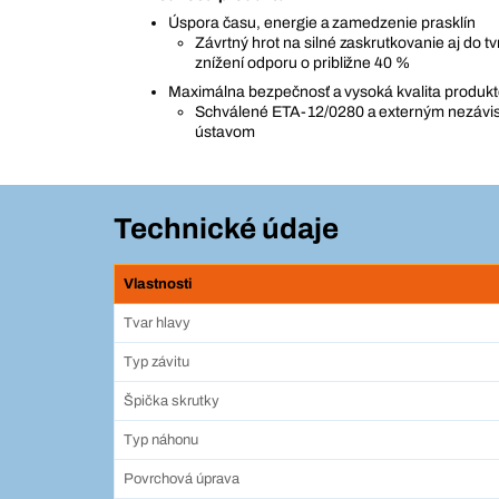
Úspora času, energie a zamedzenie prasklín
Závrtný hrot na silné zaskrutkovanie aj do t
znížení odporu o približne 40 %
Maximálna bezpečnosť a vysoká kvalita produk
Schválené ETA-12/0280 a externým nezáv
ústavom
Technické údaje
Vlastnosti
Tvar hlavy
Typ závitu
Špička skrutky
Typ náhonu
Povrchová úprava