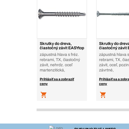
Skrutky do dreva,
Skrutky do drev
čiastočný závit EASYtop
čiastočný závit
zápustná hlava s fréz.
zápustná hlava s
rebrami, TX, čiastočný
rebrami, TX, čia
závit, nehrdz. oceľ
závit, oceľ, poz
martenzitická,
závrtné,
Prihlásiť sa a zobraziť
Prihlásiť sa a zobra
ceny
ceny