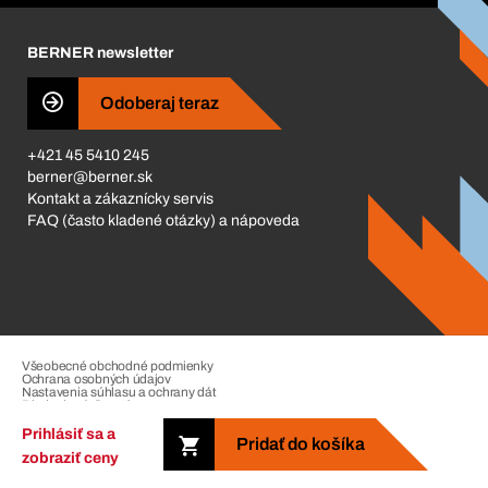
Kariéra
BERNER newsletter
Business Conduct
Odoberaj teraz
+421 45 5410 245
berner@berner.sk
Kontakt a zákaznícky servis
FAQ (často kladené otázky) a nápoveda
Všeobecné obchodné podmienky
Ochrana osobných údajov
Nastavenia súhlasu a ochrany dát
Riadenie sťažností
Impressum
Prihlásiť sa a
Pridať do košíka
zobraziť ceny
Copyright © 2026. The Berner Group. All rights reserved.