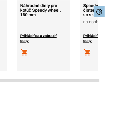
Náhradné diely pre
Speedy Wheel Alu na
kotúč Speedy wheel,
čistenie prírub kolies
160 mm
so skrutkami
na osobné vozidlá
Prihlásiť sa a zobraziť
Prihlásiť sa a zobraziť
ceny
ceny