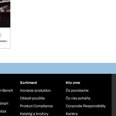
duktov
Sortiment
Kto sme
ém Bera®
Inovácie produktov
Čo ponúkame
Oblasti použitia
Čo nás poháňa
Smart
Product Compliance
Corporate Responsibility
báza
Katalóg a brožúry
Kariéra