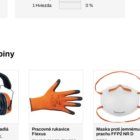
1 Hviezda
0 %
piny
adlá
Pracovné rukavice
Maska proti jemnému
Flexus
prachu FFP2 NR D
1,