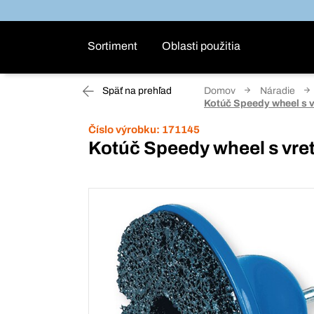
Sortiment
Oblasti použitia
Späť na prehľad
Domov
Náradie
Kotúč Speedy wheel s 
Číslo výrobku:
171145
Kotúč Speedy wheel s vre