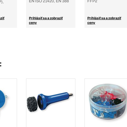
EN ISO 21420, EN 388
FFP2
),
ziť
Prihlásiť sa a zobraziť
Prihlásiť sa a zobraziť
ceny
ceny
: