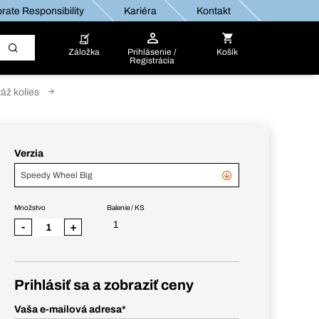
rate Responsibility
Kariéra
Kontakt
Záložka
Prihlásenie /
Košík
Registrácia
áž kolies
Verzia
Speedy Wheel Big
Množstvo
Balenie / KS
1
-
+
Prihlásiť sa a zobraziť ceny
Vaša e-mailová adresa
*