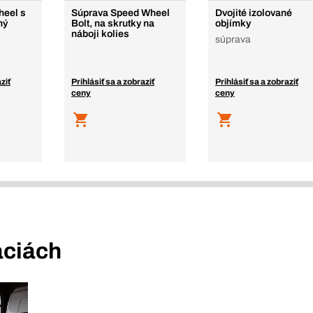
heel s
Súprava Speed Wheel
Dvojité izolované
ný
Bolt, na skrutky na
objímky
náboji kolies
súprava
ziť
Prihlásiť sa a zobraziť
Prihlásiť sa a zobraziť
ceny
ceny
áciách