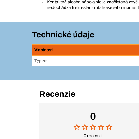
Kontaktná plocha náboja nie je znečistená zvyš
nedochádza k skresleniu uťahovacieho momen
Technické údaje
Vlastnosti
Typ zŕn
Recenzie
0
0 recenzií