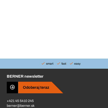
smart
fast
easy
BERNER newsletter
Odoberaj teraz
+421 45 5410 245
berner@berner.sk