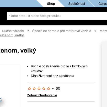
Shop
Spoločnosť
Corpo
Ručné náradie
Špeciálne náradie pre motorové vozidlá
Mont
vretenom, veľký
tenom, veľký
Rýchle odstránenie hrdze z brzdových
kotúčov
Dlhá životnosť bez zanášania
(0)
Zobraziť hodnotenie