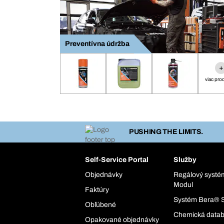
Preventívna údržba
+
viac pro
PUSHING THE LIMITS.
Self-Service Portal
Služby
Objednávky
Regálový syst
Modul
Faktúry
Systém Bera® 
Obľúbené
Chemická data
Opakované objednávky