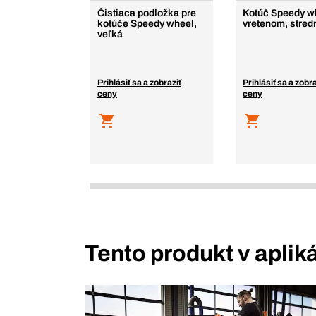
Čistiaca podložka pre
Kotúč Speedy w
kotúče Speedy wheel,
vretenom, stred
veľká
Prihlásiť sa a zobraziť
Prihlásiť sa a zobra
ceny
ceny
Tento produkt v aplik