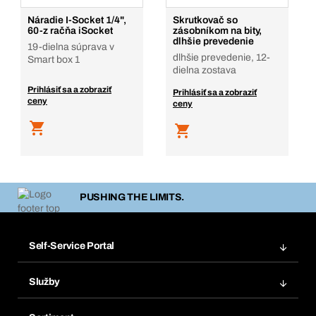
Náradie I-Socket 1/4",
Skrutkovač so
60-z račňa iSocket
zásobníkom na bity,
dlhšie prevedenie
19-dielna súprava v
dlhšie prevedenie, 12-
Smart box 1
dielna zostava
Prihlásiť sa a zobraziť
Prihlásiť sa a zobraziť
ceny
ceny
PUSHING THE LIMITS.
Self-Service Portal
Objednávky
Služby
Faktúry
Regálový systém Bera® Modul
Obľúbené