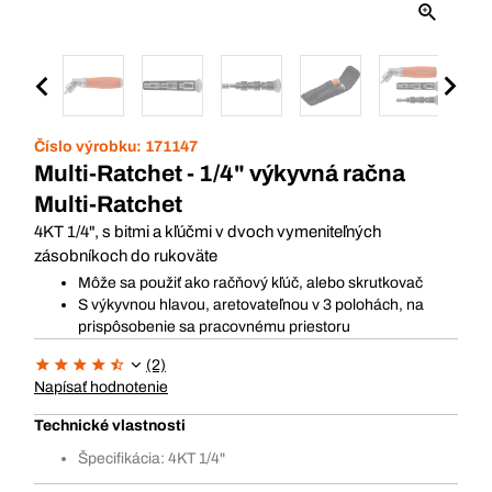
Číslo výrobku:
171147
Multi-Ratchet - 1/4" výkyvná račna
Multi-Ratchet
4KT 1/4", s bitmi a kľúčmi v dvoch vymeniteľných
zásobníkoch do rukoväte
Môže sa použiť ako račňový kľúč, alebo skrutkovač
S výkyvnou hlavou, aretovateľnou v 3 polohách, na
prispôsobenie sa pracovnému priestoru
(2)
Napísať hodnotenie
Technické vlastnosti
Špecifikácia: 4KT 1/4"