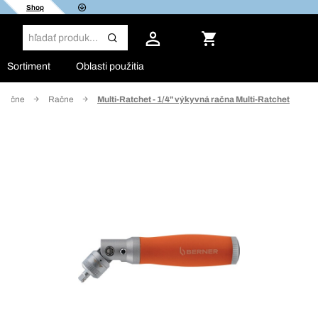
Shop
Sortiment
Oblasti použitia
a račne
Račne
Multi-Ratchet - 1/4" výkyvná račna Multi-Ratchet