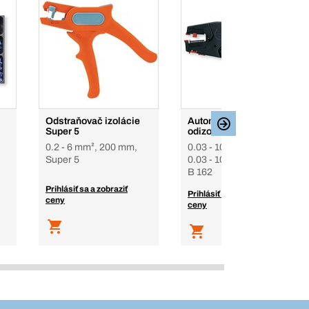
Odstraňovač izolácie
Automatické
Super 5
odizolovacie kliešte
0.2 - 6 mm², 200 mm,
0.03 - 10 mm², 200 mm,
Super 5
0.03 - 10 mm², 200 mm,
B 162
Prihlásiť sa a zobraziť
Prihlásiť sa a zobraziť
ceny
ceny