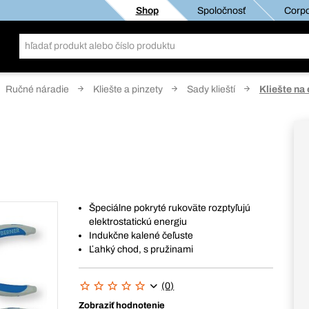
Shop
Spoločnosť
Corpo
Ručné náradie
Kliešte a pinzety
Sady klieští
Kliešte na 
Špeciálne pokryté rukoväte rozptyľujú
elektrostatickú energiu
Indukčne kalené čeľuste
Ľahký chod, s pružinami
(0)
Zobraziť hodnotenie