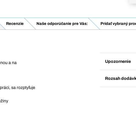
Recenzie
Naše odporúčanie pre Vás:
Pridať vybraný pro
Upozornenie
inou a na
Rozsah dodáv
práci, sa rozptyľuje
užiny