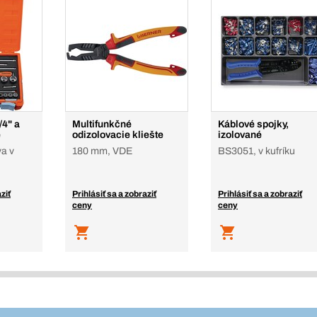
/4" a
Multifunkčné
Káblové spojky,
e
odizolovacie kliešte
izolované
va v
180 mm, VDE
BS3051, v kufríku
ziť
Prihlásiť sa a zobraziť
Prihlásiť sa a zobraziť
ceny
ceny