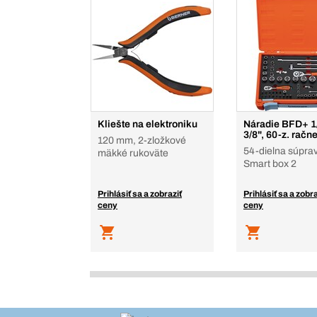
Kliešte na elektroniku
Náradie BFD+ 1
3/8", 60-z. račn
120 mm, 2-zložkové
54-dielna súpra
mäkké rukoväte
Smart box 2
Prihlásiť sa a zobraziť
Prihlásiť sa a zobra
ceny
ceny