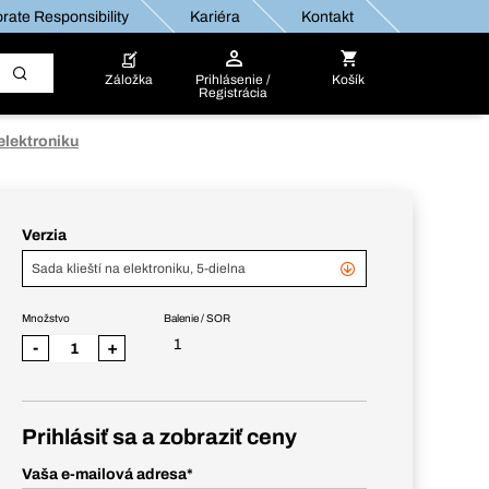
rate Responsibility
Kariéra
Kontakt
Záložka
Prihlásenie /
Košík
Registrácia
elektroniku
Verzia
Sada klieští na elektroniku, 5-dielna
Množstvo
Balenie / SOR
1
-
+
Prihlásiť sa a zobraziť ceny
Vaša e-mailová adresa
*