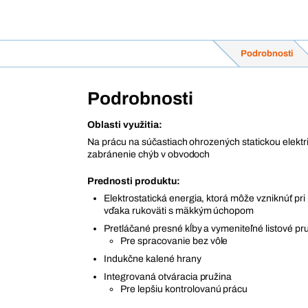
Podrobnosti
Podrobnosti
Oblasti využitia:
Na prácu na súčastiach ohrozených statickou elektr
zabránenie chýb v obvodoch
Prednosti produktu:
Elektrostatická energia, ktorá môže vzniknúť pri 
vďaka rukoväti s mäkkým úchopom
Pretláčané presné kĺby a vymeniteľné listové pr
Pre spracovanie bez vôle
Indukčne kalené hrany
Integrovaná otváracia pružina
Pre lepšiu kontrolovanú prácu