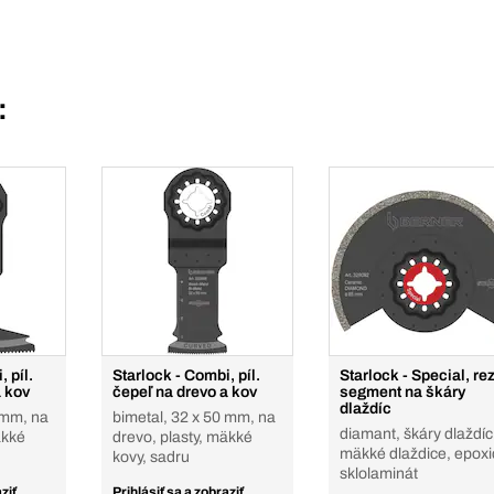
:
 píl.
Starlock - Combi, píl.
Starlock - Special, rez
a kov
čepeľ na drevo a kov
segment na škáry
dlaždíc
 mm, na
bimetal, 32 x 50 mm, na
diamant, škáry dlaždíc
äkké
drevo, plasty, mäkké
mäkké dlaždice, epoxi
kovy, sadru
sklolaminát
ziť
Prihlásiť sa a zobraziť