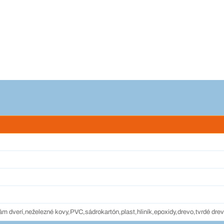
rám dverí,neželezné kovy,PVC,sádrokartón,plast,hliník,epoxidy,drevo,tvrdé dr