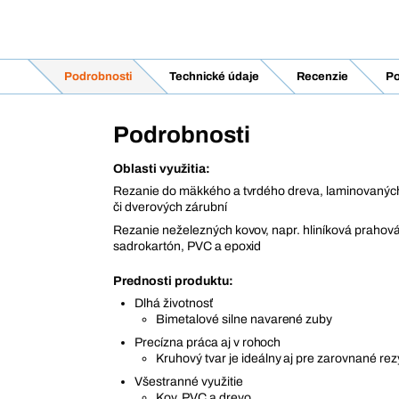
Podrobnosti
Technické údaje
Recenzie
Po
Podrobnosti
Oblasti využitia:
Rezanie do mäkkého a tvrdého dreva, laminovaných
či dverových zárubní
Rezanie neželezných kovov, napr. hliníková prahová 
sadrokartón, PVC a epoxid
Prednosti produktu:
Dlhá životnosť
Bimetalové silne navarené zuby
Precízna práca aj v rohoch
Kruhový tvar je ideálny aj pre zarovnané rez
Všestranné využitie
Kov, PVC a drevo