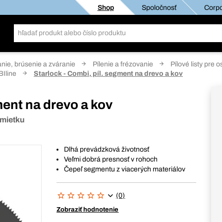
Shop
Spoločnosť
Corpo
anie, brúsenie a zváranie
Pílenie a frézovanie
Pílové listy pre 
BIline
Starlock - Combi, píl. segment na drevo a kov
ment na drevo a kov
omietku
Dlhá prevádzková životnosť
Veľmi dobrá presnosť v rohoch
Čepeľ segmentu z viacerých materiálov
(0)
Zobraziť hodnotenie