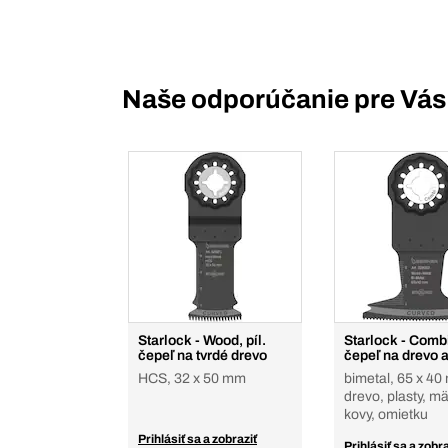
Naše odporúčanie pre Vás
Starlock - Wood, píl.
Starlock - Combi,
čepeľ na tvrdé drevo
čepeľ na drevo 
HCS, 32 x 50 mm
bimetal, 65 x 40
drevo, plasty, m
kovy, omietku
Prihlásiť sa a zobraziť
Prihlásiť sa a zobra