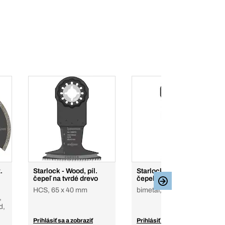
.
Starlock - Wood, píl.
Starlock - Wood, píl.
čepeľ na tvrdé drevo
čepeľ na tvrdé drevo
HCS, 65 x 40 mm
bimetal, 32 x 50 mm
,
d,
Prihlásiť sa a zobraziť
Prihlásiť sa a zobraziť