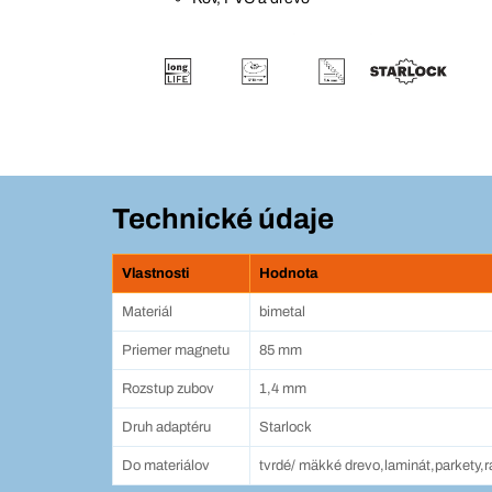
Technické údaje
Vlastnosti
Hodnota
Materiál
bimetal
Priemer magnetu
85 mm
Rozstup zubov
1,4 mm
Druh adaptéru
Starlock
Do materiálov
tvrdé/ mäkké drevo,laminát,parkety,