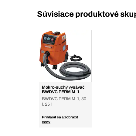
Súvisiace produktové sku
Mokro-suchý vysávač
BWDVC PERM M-1
BWDVC PERM M-1, 30
l, 25 l
Prihlásiť sa a zobraziť
ceny