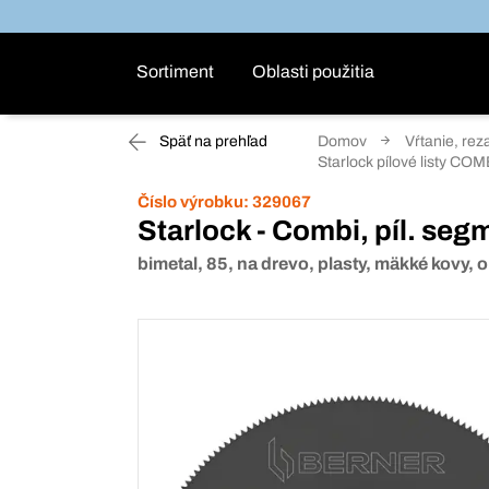
Sortiment
Oblasti použitia
Späť na prehľad
Domov
Vŕtanie, rez
Starlock pílové listy COM
Číslo výrobku:
329067
Starlock - Combi, píl. seg
bimetal, 85, na drevo, plasty, mäkké kovy, 