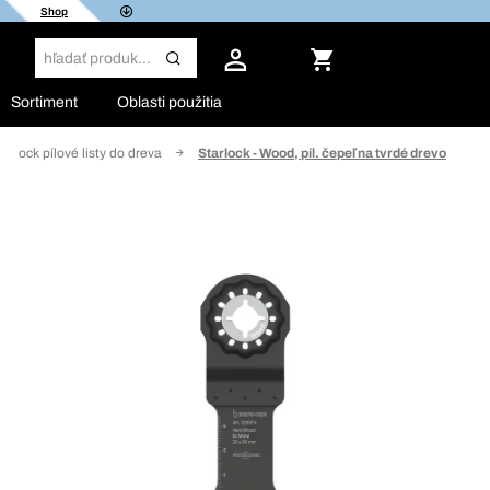
Shop
Sortiment
Oblasti použitia
tarlock pílové listy do dreva
Starlock - Wood, píl. čepeľ na tvrdé drevo