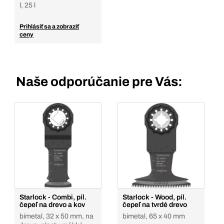
l, 25 l
Prihlásiť sa a zobraziť
ceny
Naše odporúčanie pre Vás:
Starlock - Combi, píl.
Starlock - Wood, píl.
čepeľ na drevo a kov
čepeľ na tvrdé drevo
bimetal, 32 x 50 mm, na
bimetal, 65 x 40 mm