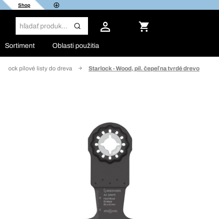
Shop
Sortiment
Oblasti použitia
tarlock pílové listy do dreva
Starlock - Wood, píl. čepeľ na tvrdé drevo