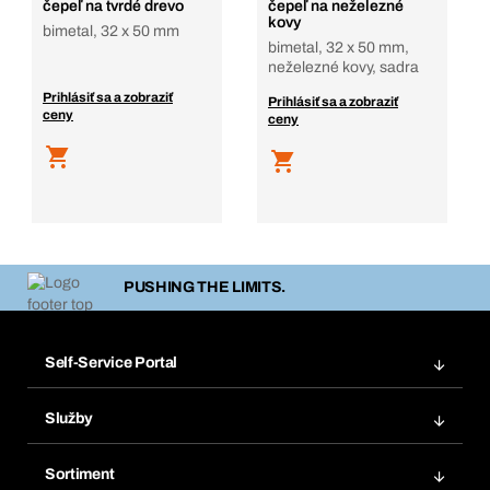
čepeľ na tvrdé drevo
čepeľ na neželezné
kovy
bimetal, 32 x 50 mm
bimetal, 32 x 50 mm,
neželezné kovy, sadra
Prihlásiť sa a zobraziť
Prihlásiť sa a zobraziť
ceny
ceny
PUSHING THE LIMITS.
Self-Service Portal
Objednávky
Služby
Faktúry
Regálový systém Bera® Modul
Obľúbené
Sortiment
Systém Bera® Smart