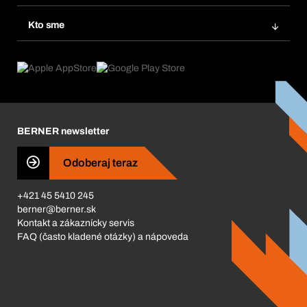
Opakované objednávky
Inovácie produktov
Chemická databáza
Kto sme
Predplatné
Oblasti použitia
eProcurement
Čo ponúkame
FAQ
Product Compliance
Produktový poradca
Čo nás poháňa
Katalóg a brožúry
Corporate Responsibility
Kariéra
BERNER newsletter
Business Conduct
Odoberaj teraz
+421 45 5410 245
berner@berner.sk
Kontakt a zákaznícky servis
FAQ (často kladené otázky) a nápoveda