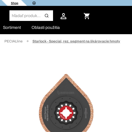
Shop
Sortiment
Oblasti použitia
sty SPECIALline
Starlock - Special, rez. segment na škárovacie hmoty