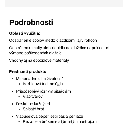
Podrobnosti
Oblasti využitia:
Odstránenie spojov medzi dlaždicami, aj v rohoch
Odstránenie malty alebo lepidla na dlaždice napríklad pri
výmene poškodených dlaždíc
Vhodný aj na epoxidové materiály
Prednosti produktu:
Mimoriadne dlhá životnosť
Karbidová technológia
Prispôsobivý rôznym situáciám
Viac tvarov
Dosiahne každý roh
Špicatý hrot
Viacúčelová čepeľ, šetrí čas a peniaze
Rezanie a brúsenie s tým istým nástrojom