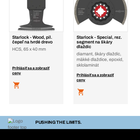
Starlock - Wood, píl.
Starlock - Special, rez.
čepeľ na tvrdé drevo
segment na škáry
dlaždíc
HCS, 65 x 40 mm
diamant, škáry dlaždíc,
mäkké dlaždice, epoxid,
sklolaminát
Prihlásiť sa a zobraziť
ceny
Prihlásiť sa a zobraziť
ceny
PUSHING THE LIMITS.