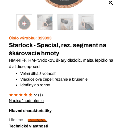
Číslo výrobku:
329093
Starlock - Special, rez. segment na
škárovacie hmoty
HM-RIFF, HM- tvrdokov, škáry dlaždíc, malta, lepidlo na
dlaždice, epoxid
Veľmi dlhá životnosť
Viacúčelová čepeľ: rezanie a brúsenie
Ideálny do rohov
(1)
Napísať hodnotenie
Hlavné charakteristiky
Lifetime
Technické vlastnosti