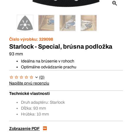
Číslo výrobku:
329098
Starlock - Special, brúsna podložka
93 mm
Ideálna na brúsenie v rohoch
Optimálne odvádzanie prachu
(0)
Napíšte prvú recenziu
Technické vlastnosti
Druh adaptéru: Starlock
Dĺžka: 93 mm
Hrúbka: 10 mm
Zobrazenie PDF