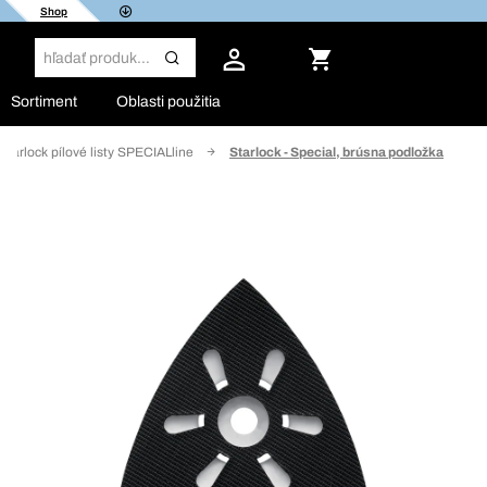
Shop
Sortiment
Oblasti použitia
Starlock pílové listy SPECIALline
Starlock - Special, brúsna podložka