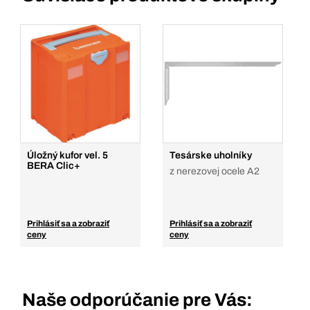
Úložný kufor vel. 5
Tesárske uholníky
BERA Clic+
z nerezovej ocele A2
Prihlásiť sa a zobraziť
Prihlásiť sa a zobraziť
ceny
ceny
Naše odporúčanie pre Vás: