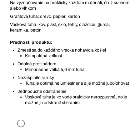
Na vyznačovanie na prakticky každom materiáli, či už suchom
alebo vlhkom
Grafitová tuha: drevo, papier, kartón
Vosková tuha: kov, plast, sklo, tehly, dlaždice, guma,
keramika, betón
Prednosti produktu:
Zmestí sa do každého vrecka nohavíc a košieľ
Kompaktná veľkosť
Odolná proti pádom
Mimoriadne veľká 5,6 mm tuha
Nezašpiníte si ruky
Tuha je optimálne umiestnená a je možné jupolohovať
Jednoduché odstránenie
Vosková tuha je vo vode prakticky nerozpustná, no je
možné ju odstrániť stieraním