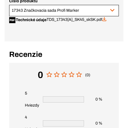
Číslo produktu
17343 Značkovacia sada Profi Marker
TDS_17343[A]_SK45_skSK.pdf
Technické údaje
Recenzie
0
(0)
5
0 %
Hviezdy
4
0 %