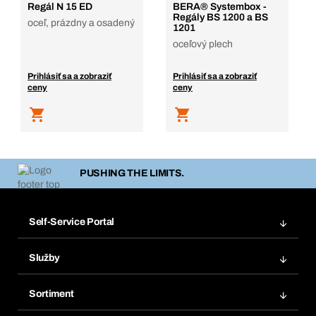
Regál N 15 ED
BERA® Systembox -
Regály BS 1200 a BS
oceľ, prázdny a osadený
1201
oceľový plech
Prihlásiť sa a zobraziť
Prihlásiť sa a zobraziť
ceny
ceny
PUSHING THE LIMITS.
Self-Service Portal
Objednávky
Služby
Faktúry
Regálový systém Bera® Modul
Obľúbené
Sortiment
Systém Bera® Smart
Opakované objednávky
Inovácie produktov