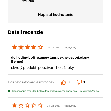
Hviezda
Napísať hodnotenie
Detail recenzie
14. 12. 2017
| Anonymný
do hodiny boli rozmery tam, pekne usporiadaný
Berner!
skvelý produkt, používam ho už roky
Boli tieto informácie užitočné?
3
0
Táto recenzia produktu bola automaticky preložená pomocou umelej inteligencie
14. 12. 2017
| Anonymný