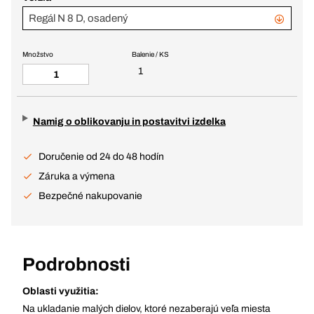
Regál N 8 D, osadený
Množstvo
Balenie / KS
1
Namig o oblikovanju in postavitvi izdelka
Doručenie od 24 do 48 hodín
Záruka a výmena
Bezpečné nakupovanie
Podrobnosti
Oblasti využitia:
Na ukladanie malých dielov, ktoré nezaberajú veľa miesta