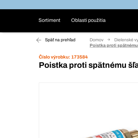
Sortiment
Oblasti použitia
Späť na prehľad
Domov
Dielenské v
Poistka proti spätnému
Číslo výrobku:
173584
Poistka proti spätnému š