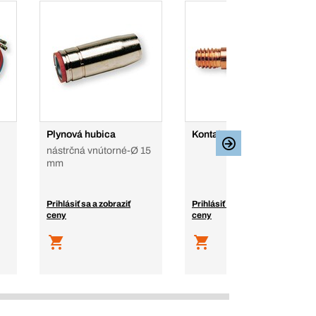
Plynová hubica
Kontaktné špičky
nástrčná vnútorné-Ø 15
mm
Prihlásiť sa a zobraziť
Prihlásiť sa a zobraziť
ceny
ceny