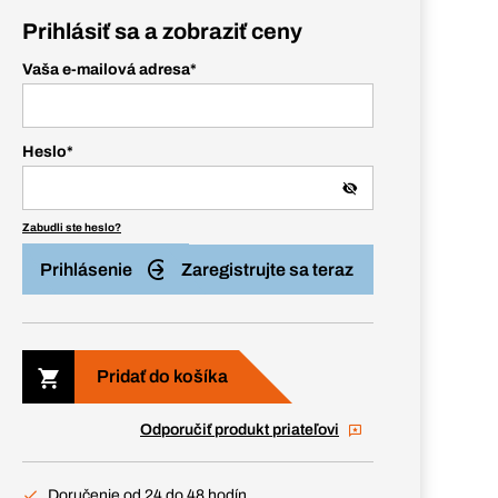
Prihlásiť sa a zobraziť ceny
Vaša e-mailová adresa
*
Heslo
*
Zabudli ste heslo?
Prihlásenie
Zaregistrujte sa teraz
Pridať do košíka
Odporučiť produkt priateľovi
Doručenie od 24 do 48 hodín