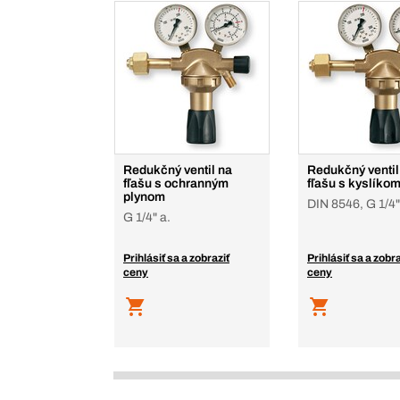
Redukčný ventil na
Redukčný ventil
fľašu s ochranným
fľašu s kyslíko
plynom
DIN 8546, G 1/4"
G 1/4" a.
Prihlásiť sa a zobraziť
Prihlásiť sa a zobra
ceny
ceny