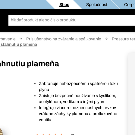
Shop
Spoločnosť
Corpo
ybavenie
Príslušenstvo na zváranie a spájkovanie
Pressure re
 šľahnutiu plameňa
ľahnutiu plameňa
Zabranuje nebezpecnému spätnému toku
plynu
Zaistuje bezpecné používanie s kyslíkom,
acetylénom, vodíkom a inými plynmi
Integruje viacero bezpecnostných prvkov
vrátane záchytky plamena a pretlakového
ventilu