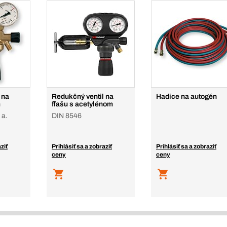
 na
Redukčný ventil na
Hadice na autogén
m
fľašu s acetylénom
 a.
DIN 8546
ziť
Prihlásiť sa a zobraziť
Prihlásiť sa a zobraziť
ceny
ceny