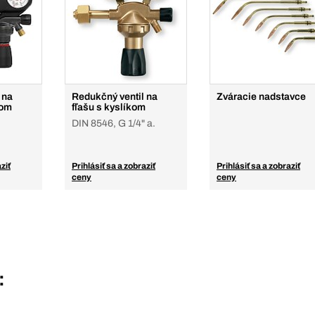
 na
Redukčný ventil na
Zváracie nadstavce
nom
fľašu s kyslíkom
DIN 8546, G 1/4" a.
ziť
Prihlásiť sa a zobraziť
Prihlásiť sa a zobraziť
ceny
ceny
: