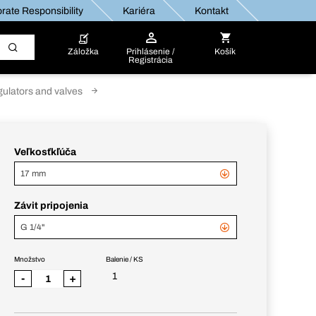
rate Responsibility
Kariéra
Kontakt
Záložka
Prihlásenie /
Košík
Registrácia
gulators and valves
Veľkosťkľúča
17 mm
Závit pripojenia
G 1/4"
Množstvo
Balenie / KS
1
-
+