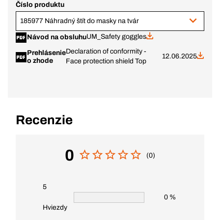
Číslo produktu
185977 Náhradný štít do masky na tvár
UM_Safety goggles
Návod na obsluhu
Declaration of conformity -
Prehlásenie
12.06.2025
o zhode
Face protection shield Top
Recenzie
0
(0)
5
0 %
Hviezdy