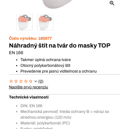
Číslo výrobku:
185977
Náhradný štít na tvár do masky TOP
EN 166
Takmer úplná ochrana tváre
Otocný polykarbonátový štít
Prevedenie pre jasnú viditelnost a ochranu
(0)
Napíšte prvú recenziu
Technické vlastnosti
DIN: EN 166
Mechanická pevnosť: trieda ochrany B = náraz so
strednou energiou (120 m/s)
Materiál: polykarbonát (PC)
Farba: priehľadné