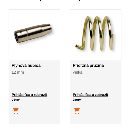
Plynová hubica
Prídržná pružina
12 mm
veľká
Prihlásiť sa a zobraziť
Prihlásiť sa a zobraziť
ceny
ceny