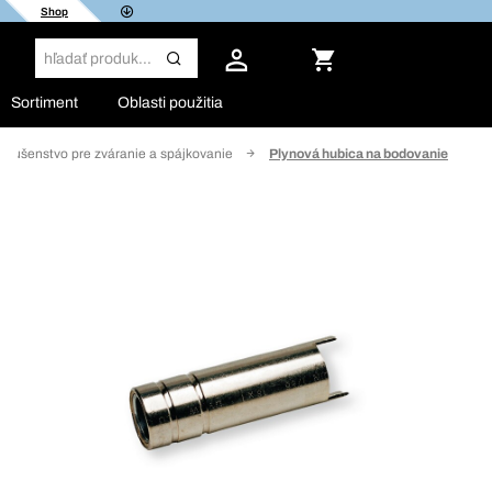
Shop
Sortiment
Oblasti použitia
ríslušenstvo pre zváranie a spájkovanie
Plynová hubica na bodovanie