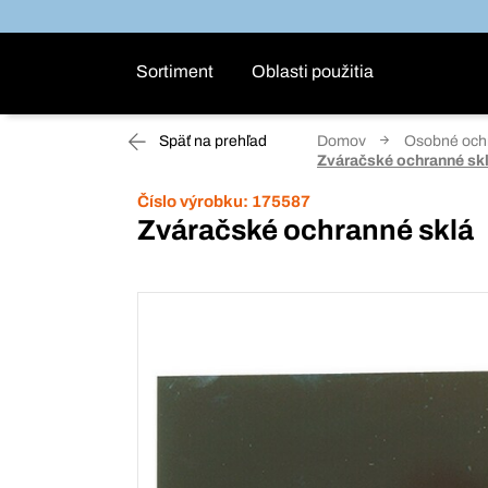
Sortiment
Oblasti použitia
Späť na prehľad
Domov
Osobné ochr
Zváračské ochranné sk
Číslo výrobku:
175587
Zváračské ochranné sklá