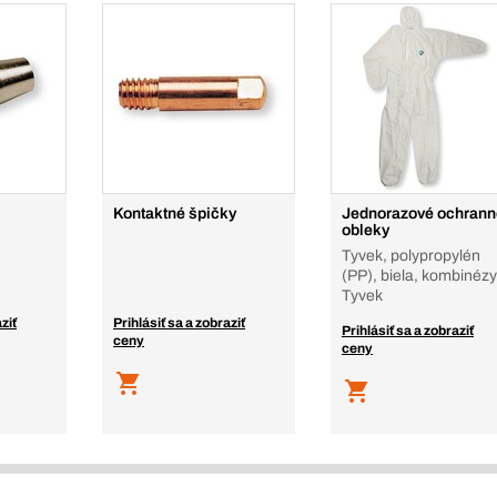
Kontaktné špičky
Jednorazové ochrann
obleky
Tyvek, polypropylén
(PP), biela, kombinézy
Tyvek
ziť
Prihlásiť sa a zobraziť
Prihlásiť sa a zobraziť
ceny
ceny