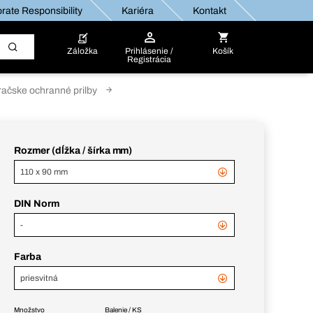
rate Responsibility
Kariéra
Kontakt
Záložka
Prihlásenie /
Košík
Registrácia
račske ochranné prilby
Rozmer (dĺžka / šírka mm)
110 x 90 mm
DIN Norm
-
Farba
priesvitná
Množstvo
Balenie / KS