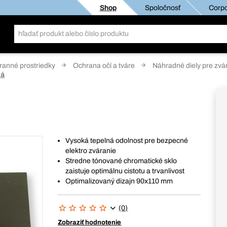
Shop
Spoločnosť
Corpo
anné prostriedky
Ochrana očí a tváre
Náhradné diely pre zvá
lá
Vysoká tepelná odolnost pre bezpecné
elektro zváranie
Stredne tónované chromatické sklo
zaistuje optimálnu cistotu a trvanlivost
Optimalizovaný dizajn 90x110 mm
(0)
Zobraziť hodnotenie