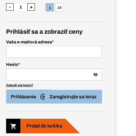
-
+
1
10
Prihlásiť sa a zobraziť ceny
Vaša e-mailová adresa
*
Heslo
*
Zabudli ste heslo?
Prihlásenie
Zaregistrujte sa teraz
Pridať do košíka