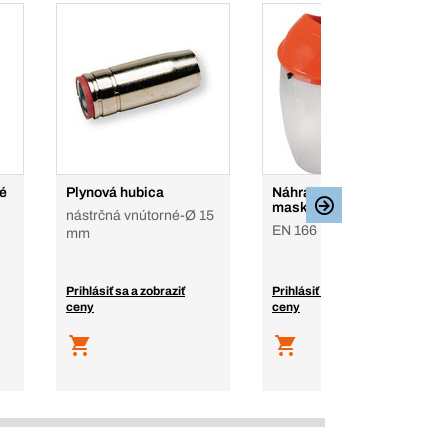
é
Plynová hubica
Náhradný štít na tvár do
masky TOP
nástrčná vnútorné-Ø 15
EN 166
mm
Prihlásiť sa a zobraziť
Prihlásiť sa a zobraziť
ceny
ceny