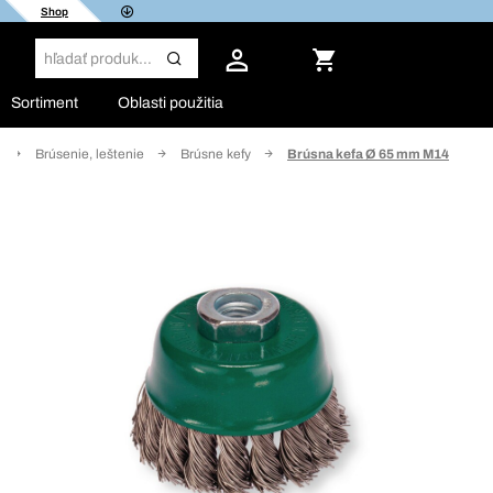
Shop
Sortiment
Oblasti použitia
Brúsenie, leštenie
Brúsne kefy
Brúsna kefa Ø 65 mm M14