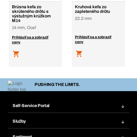
Brúsna kefa zo
Kruhová kefa zo
skrúteného drôtu s
zapleteného drôtu
výstužným krúžkom
22.2 mm
M14
14 mm, Oceľ
Prihlásiť sa a zobraziť
Prihlásiť sa a zobraziť
ceny
ceny
PUSHING THE LIMITS.
Self-Service Portal
Objednávky
Služby
Faktúry
Regálový systém Bera® Modul
Obľúbené
Sortiment