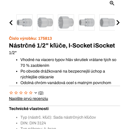
Číslo výrobku:
175813
Nástrčné 1/2" kľúče, I-Socket iSocket
1/2"
Vhodné na viacero typov hláv skrutiek vrátane tých so
70 % zaoblením
Po obvode drážkované na bezpecnejší úchop a
rýchlejšie otácanie
Odolná chróm-vanádová ocel s matným povrchom
(0)
Napíšte prvú recenziu
Technické vlastnosti
Typ (nástrč. kľúč): Sada nástrčných kľúčov
DIN: DIN 3124
Typ náhonu: 4-hran