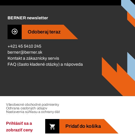
Corporate Responsibility
Kariéra
BERNER newsletter
Business Conduct
Odoberaj teraz
+421 45 5410 245
berner@berner.sk
Kontakt a zákaznícky servis
FAQ (často kladené otázky) a nápoveda
Všeobecné obchodné podmienky
Ochrana osobných údajov
Nastavenia súhlasu a ochrany dát
Riadenie sťažností
Impressum
Prihlásiť sa a
Pridať do košíka
zobraziť ceny
Copyright © 2026. The Berner Group. All rights reserved.