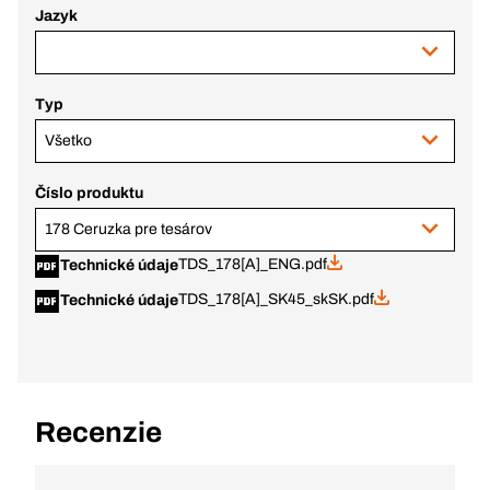
Jazyk
Typ
Všetko
Číslo produktu
178 Ceruzka pre tesárov
TDS_178[A]_ENG.pdf
Technické údaje
TDS_178[A]_SK45_skSK.pdf
Technické údaje
Recenzie