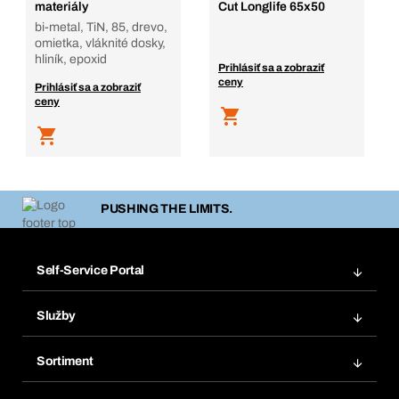
materiály
Cut Longlife 65x50
bi-metal, TiN, 85, drevo,
omietka, vláknité dosky,
hliník, epoxid
Prihlásiť sa a zobraziť
ceny
Prihlásiť sa a zobraziť
ceny
PUSHING THE LIMITS.
Self-Service Portal
Objednávky
Služby
Faktúry
Regálový systém Bera® Modul
Obľúbené
Sortiment
Systém Bera® Smart
Opakované objednávky
Inovácie produktov