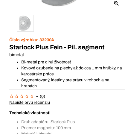
Číslo výrobku:
332304
Starlock Plus Fein - Píl. segment
bimetal
Bi-metal pre dlhú životnosť
Kovové ozubenie na plechy až do cca 1 mm hrúbky, na
karosárske práce
Segmentovaný, ideálny pre prácu v rohoch a na
hranách
(0)
Napíšte prvú recenziu
Technické vlastnosti
Druh adaptéru: Starlock Plus
Priemer magnetu: 100 mm
Materiál: bimetal