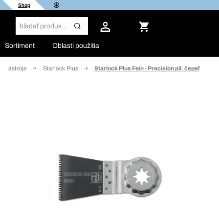
Shop
Sortiment
Oblasti použitia
né nástroje
Starlock Plus
Starlock Plus Fein - Precision píl. čepeľ