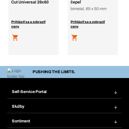
Cut Universal 28x60
čepeľ
bimetal, 65 x 50 mm
Prihlásiť sa a zobraziť
Prihlásiť sa a zobraziť
ceny
ceny
PUSHING THE LIMITS.
Self-Service Portal
Objednávky
Služby
Faktúry
Regálový systém Bera® Modul
Obľúbené
Sortiment
Systém Bera® Smart