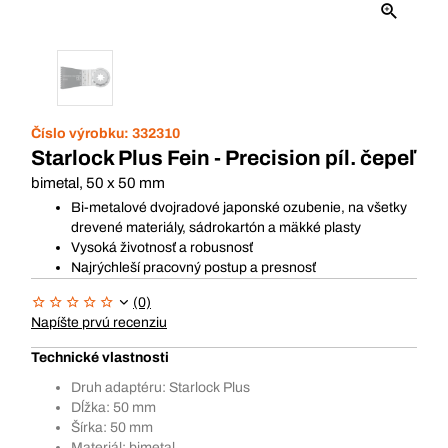
Číslo výrobku:
332310
Starlock Plus Fein - Precision píl. čepeľ
bimetal, 50 x 50 mm
Bi-metalové dvojradové japonské ozubenie, na všetky
drevené materiály, sádrokartón a mäkké plasty
Vysoká životnosť a robusnosť
Najrýchleší pracovný postup a presnosť
(0)
Napíšte prvú recenziu
Technické vlastnosti
Druh adaptéru: Starlock Plus
Dĺžka: 50 mm
Šírka: 50 mm
Materiál: bimetal