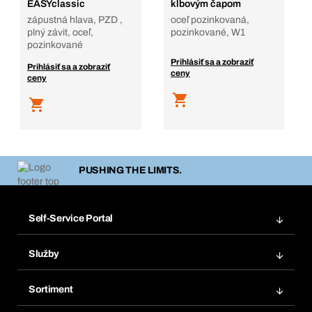
EASYclassic
kĺbovým čapom
zápustná hlava, PZD ,
oceľ pozinkovaná,
plný závit, oceľ,
pozinkované, W1
pozinkované
Prihlásiť sa a zobraziť
Prihlásiť sa a zobraziť
ceny
ceny
PUSHING THE LIMITS.
Self-Service Portal
Objednávky
Služby
Faktúry
Regálový systém Bera® Modul
Obľúbené
Sortiment
Systém Bera® Smart
Opakované objednávky
Inovácie produktov