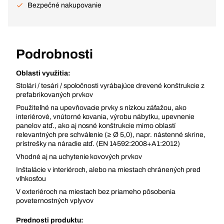
Bezpečné nakupovanie
Podrobnosti
Oblasti využitia:
Stolári / tesári / spoločnosti vyrábajúce drevené konštrukcie z
prefabrikovaných prvkov
Použiteľné na upevňovacie prvky s nízkou záťažou, ako
interiérové, vnútorné kovania, výrobu nábytku, upevnenie
panelov atď., ako aj nosné konštrukcie mimo oblastí
relevantných pre schválenie (≥ Ø 5,0), napr. nástenné skrine,
prístrešky na náradie atď. (EN 14592:2008+A1:2012)
Vhodné aj na uchytenie kovových prvkov
Inštalácie v interiéroch, alebo na miestach chránených pred
vlhkosťou
V exteriéroch na miestach bez priameho pôsobenia
poveternostných vplyvov
Prednosti produktu: