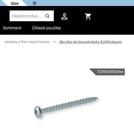
Shop
Sortiment
Oblasti použitia
evostriesky s Pan Head hlavou
Skrutky do drevotriesky EASYclassic
STANDARDline