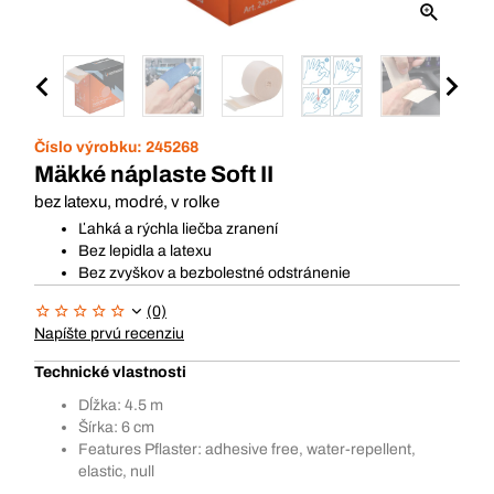
Číslo výrobku:
245268
Mäkké náplaste Soft II
bez latexu, modré, v rolke
Ľahká a rýchla liečba zranení
Bez lepidla a latexu
Bez zvyškov a bezbolestné odstránenie
(0)
Napíšte prvú recenziu
Technické vlastnosti
Dĺžka: 4.5 m
Šírka: 6 cm
Features Pflaster: adhesive free, water-repellent,
elastic, null