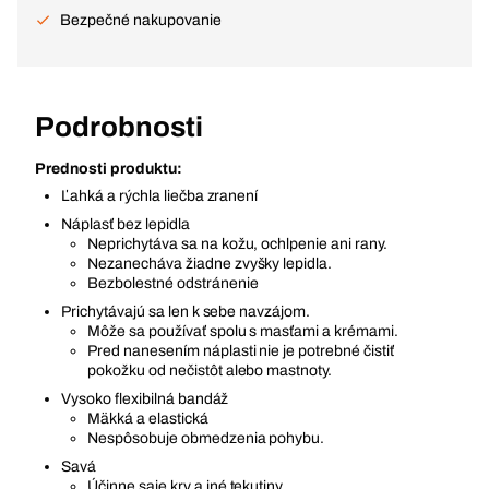
Bezpečné nakupovanie
Podrobnosti
Prednosti produktu:
Ľahká a rýchla liečba zranení
Náplasť bez lepidla
Neprichytáva sa na kožu, ochlpenie ani rany.
Nezanecháva žiadne zvyšky lepidla.
Bezbolestné odstránenie
Prichytávajú sa len k sebe navzájom.
Môže sa používať spolu s masťami a krémami.
Pred nanesením náplasti nie je potrebné čistiť
pokožku od nečistôt alebo mastnoty.
Vysoko flexibilná bandáž
Mäkká a elastická
Nespôsobuje obmedzenia pohybu.
Savá
Účinne saje krv a iné tekutiny.