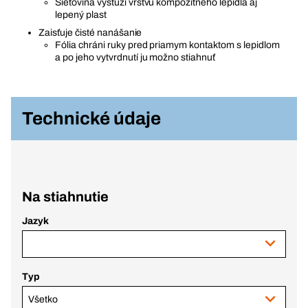
Sieťovina vystuží vrstvu kompozitného lepidla aj
lepený plast
Zaisťuje čisté nanášanie
Fólia chráni ruky pred priamym kontaktom s lepidlom
a po jeho vytvrdnutí ju možno stiahnuť
Technické údaje
Na stiahnutie
Jazyk
Typ
Všetko