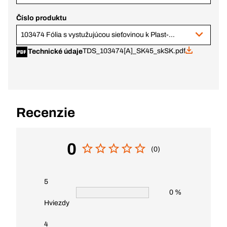
Číslo produktu
103474 Fólia s vystužujúcou sieťovinou k Plast-O-Fix, 1 500 mm rolka
TDS_103474[A]_SK45_skSK.pdf
Technické údaje
Recenzie
0
(0)
5
0 %
Hviezdy
4