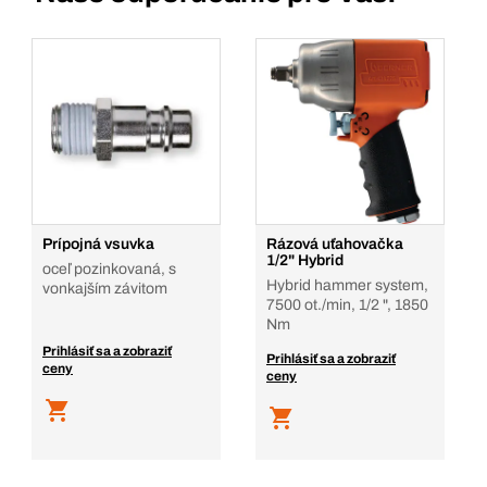
Prípojná vsuvka
Rázová uťahovačka
1/2" Hybrid
oceľ pozinkovaná, s
Hybrid hammer system,
vonkajším závitom
7500 ot./min, 1/2 ", 1850
Nm
Prihlásiť sa a zobraziť
Prihlásiť sa a zobraziť
ceny
ceny