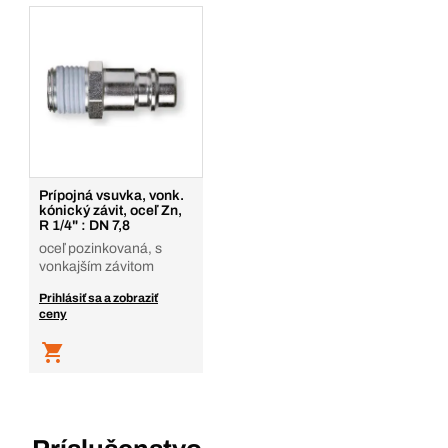
Prihlásenie
Pridať do košíka
Balenie/STZ
1
Množstvo
Pridať do košíka
Prípojná vsuvka, vonk.
kónický závit, oceľ Zn,
R 1/4" : DN 7,8
oceľ pozinkovaná, s
vonkajším závitom
Prihlásiť sa a zobraziť
ceny