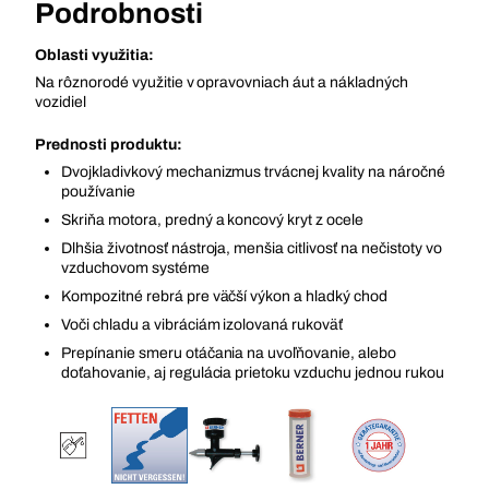
Podrobnosti
Oblasti využitia:
Na rôznorodé využitie v opravovniach áut a nákladných
vozidiel
Prednosti produktu:
Dvojkladivkový mechanizmus trvácnej kvality na náročné
používanie
Skriňa motora, predný a koncový kryt z ocele
Dlhšia životnosť nástroja, menšia citlivosť na nečistoty vo
vzduchovom systéme
Kompozitné rebrá pre väčší výkon a hladký chod
Voči chladu a vibráciám izolovaná rukoväť
Prepínanie smeru otáčania na uvoľňovanie, alebo
doťahovanie, aj regulácia prietoku vzduchu jednou rukou