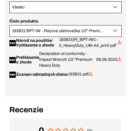
Všetko
Číslo produktu
183831 BPT-IW - Rázová uťahovačka 1/2" Premium Heavy Duty
183831[P]_BPT-IW1-
Návod na použitie/
Vyhlásenie o zhode
2_HeavyDuty_UM-A5_print.pdf
Declaration of conformity -
Prehlásenie
Impact Wrench 1/2 "Premium
08.06.2022
o zhode
Heavy Duty
183831.pdf
Zoznam náhradných dielov
Recenzie
0
(0)