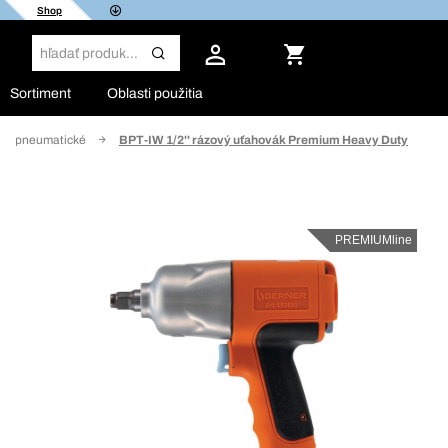
Shop
Sortiment
Oblasti použitia
ky, pneumatické
BPT-IW 1/2'' rázový uťahovák Premium Heavy Duty
PREMIUMline