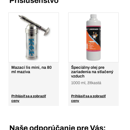
Príslušenstvo
Mazací lis mini, na 80
Špeciálny olej pre
ml maziva
zariadenia na stlačený
vzduch
1000 ml, žltkastá
Prihlásiť sa a zobraziť
Prihlásiť sa a zobraziť
ceny
ceny
Naše odporúčanie pre Vás: