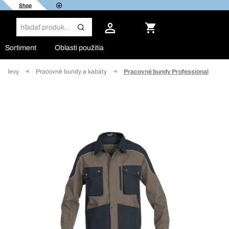
Shop
Sortiment
Oblasti použitia
 odevy
Pracovné bundy a kabáty
Pracovné bundy Professional