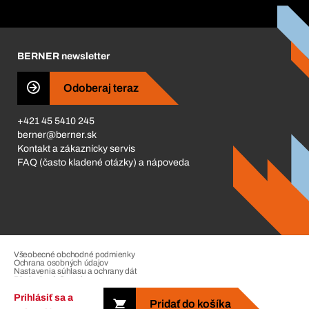
Katalóg a brožúry
Corporate Responsibility
Kariéra
BERNER newsletter
Business Conduct
Odoberaj teraz
+421 45 5410 245
berner@berner.sk
Kontakt a zákaznícky servis
FAQ (často kladené otázky) a nápoveda
Všeobecné obchodné podmienky
Ochrana osobných údajov
Nastavenia súhlasu a ochrany dát
Riadenie sťažností
Impressum
Prihlásiť sa a
Pridať do košíka