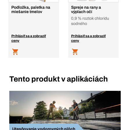
Podložka, paletka na
Spreje na rany a
miešanie tmelov
výplach očí
0,9 % roztok chloridu
sodného
Prihlásiť sa a zobraziť
Prihlásiť sa a zobraziť
ceny
ceny
Tento produkt v aplikáciách
Utesňovanie vodorovných plôch