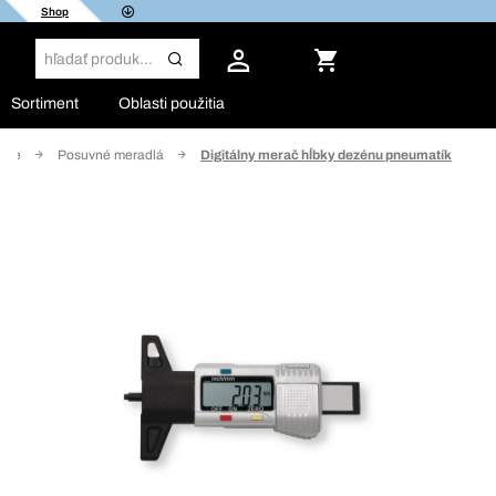
Shop
Sortiment
Oblasti použitia
roje
Posuvné meradlá
Digitálny merač hĺbky dezénu pneumatík