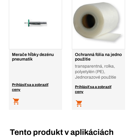
Balenie/KS
10
Množstvo
Pridať do košíka
Merače hĺbky dezénu
Ochranná fólia na jedno
pneumatík
použitie
transparentná, rolka,
polyetylén (PE),
Jednorazové použitie
Prihlásiť sa a zobraziť
Prihlásiť sa a zobraziť
ceny
ceny
Tento produkt v aplikáciách