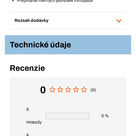
Prepínanie merných jednotiek mm/palce
Rozsah dodávky
Technické údaje
Recenzie
0
(0)
5
0 %
Hviezdy
4