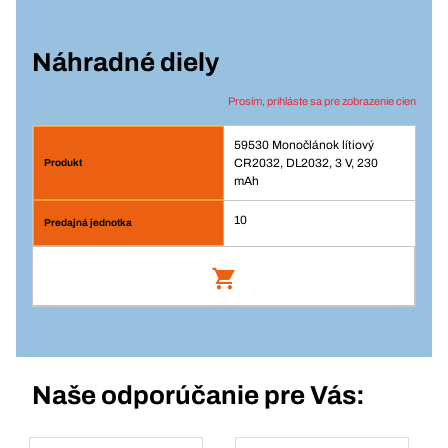
Náhradné diely
Prosím, prihláste sa pre zobrazenie cien
59530 Monočlánok lítiový
CR2032, DL2032, 3 V, 230
mAh
10
Monočlánok lítiový CR2032, DL2032, 3 V,
230 mAh
Číslo výrobku: 59530
Naše odporúčanie pre Vás:
Prihlásenie