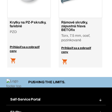
Krytky na PZ-P skrutky,
Rámové skrutky,
farebné
zápustná hlava
BETOfix
PZD
Torx, 7.5 mm, oceľ,
pozinkované
Prihlásiť sa a zobraziť
Prihlásiť sa a zobraziť
ceny
ceny
PUSHING THE LIMITS.
Self-Service Portal
Objednávky