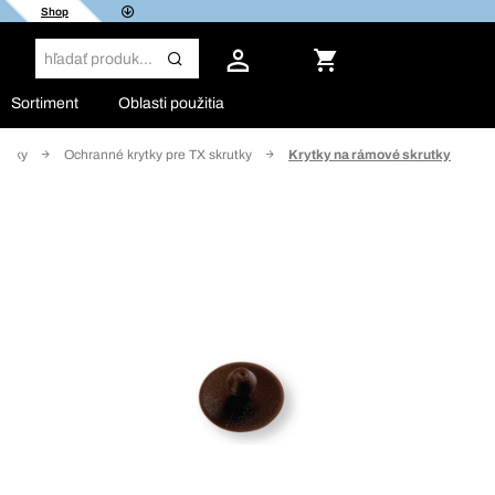
Shop
Sortiment
Oblasti použitia
rytky
Ochranné krytky pre TX skrutky
Krytky na rámové skrutky