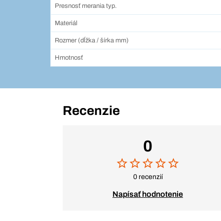
Presnosť merania typ.
Materiál
Rozmer (dĺžka / šírka mm)
Hmotnosť
Recenzie
0
0 recenzií
Napísať hodnotenie