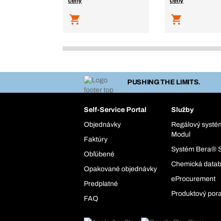
ceny
ceny
PUSHING THE LIMITS.
Self-Service Portal
Služby
Objednávky
Regálový syst
Modul
Faktúry
Systém Bera® 
Obľúbené
Chemická data
Opakované objednávky
eProcurement
Predplatné
Produktový por
FAQ