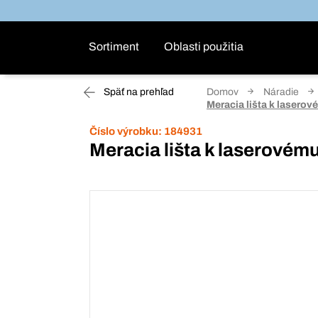
Sortiment
Oblasti použitia
Späť na prehľad
Domov
Náradie
Meracia lišta k lasero
Číslo výrobku:
184931
Meracia lišta k laserové