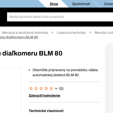
Shop
Spoločnosť
Corpo
Meracia a skúšobná technika
Laserová technika
Merače vzdi
vému diaľkomeru BLM 80
mu diaľkomeru BLM 80
Okamžite pripravený na prevádzku vďaka
automatickej detekcii BLM 80
(0)
Zobraziť hodnotenie
Technické vlastnosti