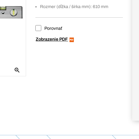
Rozmer (dĺžka / šírka mm): 610 mm
Porovnať
Zobrazenie PDF