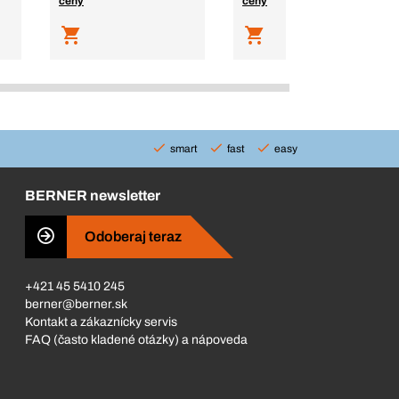
ceny
ceny
smart
fast
easy
BERNER newsletter
Odoberaj teraz
+421 45 5410 245
berner@berner.sk
Kontakt a zákaznícky servis
FAQ (často kladené otázky) a nápoveda