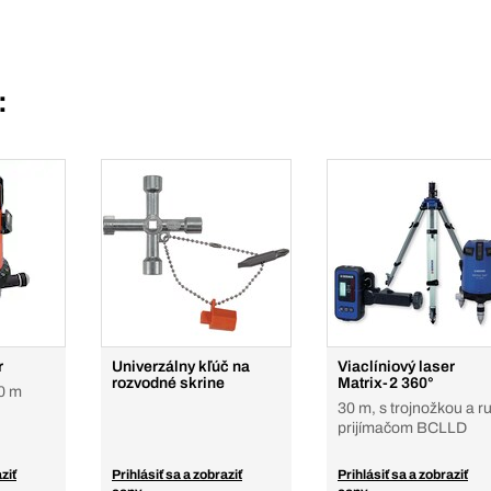
:
r
Univerzálny kľúč na
Viaclíniový laser
rozvodné skrine
Matrix-2 360°
0 m
30 m, s trojnožkou a ru
prijímačom BCLLD
ziť
Prihlásiť sa a zobraziť
Prihlásiť sa a zobraziť