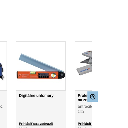
Digitálne uhlomery
Profesionálna súprava
na značenie
č.
antracitová, červená,
žltá
Prihlásiť sa a zobraziť
Prihlásiť sa a zobraziť