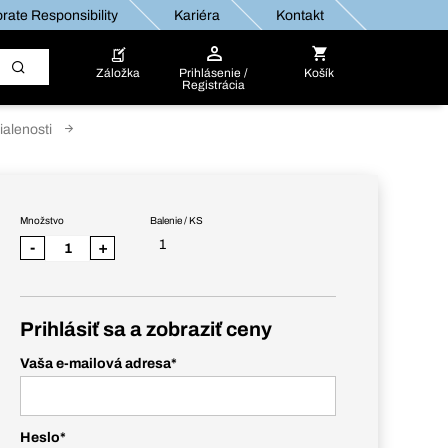
rate Responsibility
Kariéra
Kontakt
Záložka
Prihlásenie /
Košík
Registrácia
alenosti
Množstvo
Balenie / KS
1
-
+
Prihlásiť sa a zobraziť ceny
Vaša e-mailová adresa
*
Heslo
*