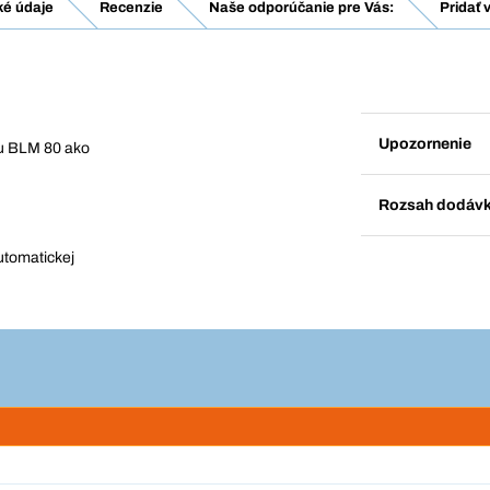
ké údaje
Recenzie
Naše odporúčanie pre Vás:
Pridať 
Upozornenie
ru BLM 80 ako
Rozsah dodáv
utomatickej