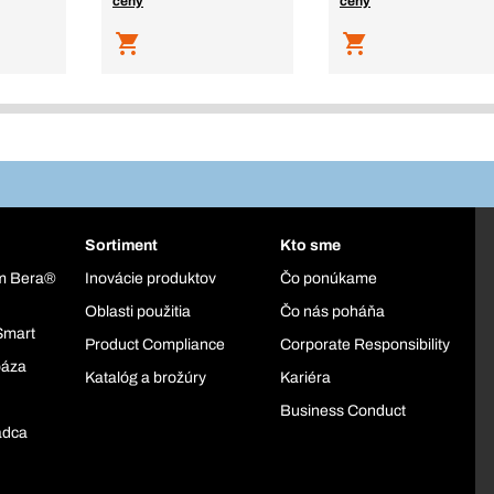
ceny
ceny
Sortiment
Kto sme
ém Bera®
Inovácie produktov
Čo ponúkame
Oblasti použitia
Čo nás poháňa
Smart
Product Compliance
Corporate Responsibility
báza
Katalóg a brožúry
Kariéra
Business Conduct
adca