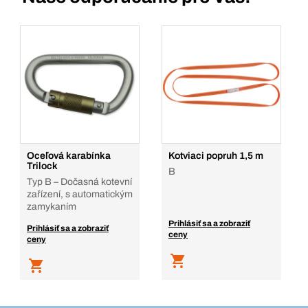
Oceľová karabínka
Kotviaci popruh 1,5 m
Trilock
B
Typ B – Dočasná kotevní
zařízení, s automatickým
zamykaním
Prihlásiť sa a zobraziť
Prihlásiť sa a zobraziť
ceny
ceny