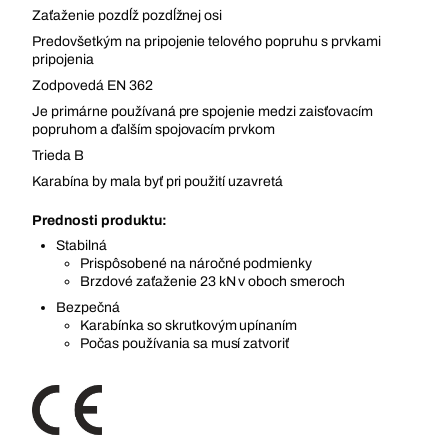
Zaťaženie pozdĺž pozdĺžnej osi
Predovšetkým na pripojenie telového popruhu s prvkami
pripojenia
Zodpovedá EN 362
Je primárne používaná pre spojenie medzi zaisťovacím
popruhom a ďalším spojovacím prvkom
Trieda B
Karabína by mala byť pri použití uzavretá
Prednosti produktu:
Stabilná
Prispôsobené na náročné podmienky
Brzdové zaťaženie 23 kN v oboch smeroch
Bezpečná
Karabínka so skrutkovým upínaním
Počas používania sa musí zatvoriť