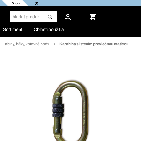
Shop
Sortiment
Oblasti použitia
Karabíny, háky, kotevné body
Karabína s istením prevlečnou maticou