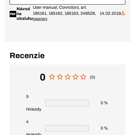
User manual, Connctors, art.
Návod
185161, 185162, 185163, 248528,
14.02.2019
na
obsluhu
366083
Recenzie
0
(0)
5
0 %
Hviezdy
4
0 %
Hviezdy