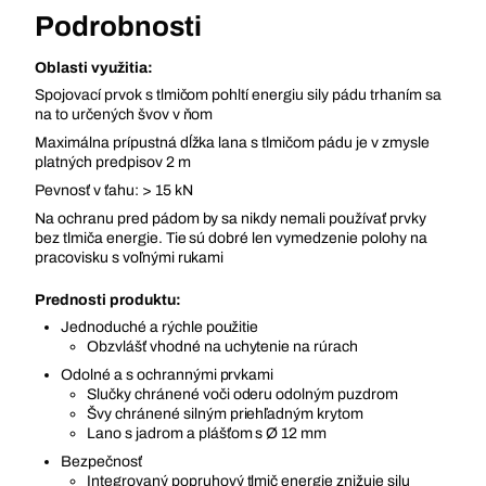
Podrobnosti
Oblasti využitia:
Spojovací prvok s tlmičom pohltí energiu sily pádu trhaním sa
na to určených švov v ňom
Maximálna prípustná dĺžka lana s tlmičom pádu je v zmysle
platných predpisov 2 m
Pevnosť v ťahu: > 15 kN
Na ochranu pred pádom by sa nikdy nemali používať prvky
bez tlmiča energie. Tie sú dobré len vymedzenie polohy na
pracovisku s voľnými rukami
Prednosti produktu:
Jednoduché a rýchle použitie
Obzvlášť vhodné na uchytenie na rúrach
Odolné a s ochrannými prvkami
Slučky chránené voči oderu odolným puzdrom
Švy chránené silným priehľadným krytom
Lano s jadrom a plášťom s Ø 12 mm
Bezpečnosť
Integrovaný popruhový tlmič energie znižuje silu