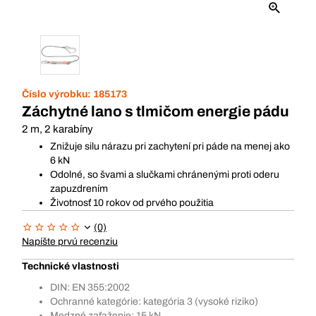
Číslo výrobku:
185173
Záchytné lano s tlmičom energie pádu
2 m, 2 karabíny
Znižuje silu nárazu pri zachytení pri páde na menej ako
6 kN
Odolné, so švami a slučkami chránenými proti oderu
zapuzdrením
Životnosť 10 rokov od prvého použitia
(0)
Napíšte prvú recenziu
Technické vlastnosti
DIN: EN 355:2002
Ochranné kategórie: kategória 3 (vysoké riziko)
Medzné zaťaženie: 15 kN