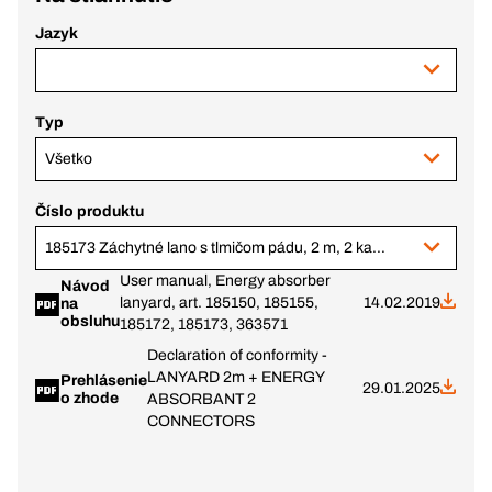
Jazyk
Typ
Všetko
Číslo produktu
185173 Záchytné lano s tlmičom pádu, 2 m, 2 karabíny
User manual, Energy absorber
Návod
lanyard, art. 185150, 185155,
14.02.2019
na
obsluhu
185172, 185173, 363571
Declaration of conformity -
LANYARD 2m + ENERGY
Prehlásenie
29.01.2025
o zhode
ABSORBANT 2
CONNECTORS