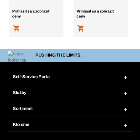
Prihlásiť sa a zobraziť
Prihlásiť sa a zobraziť
ceny
ceny
PUSHING THE LIMITS.
Self-Service Portal
Objednávky
Služby
Faktúry
Regálový systém Bera® Modul
Obľúbené
Sortiment
Systém Bera® Smart
Opakované objednávky
Inovácie produktov
Chemická databáza
Kto sme
Predplatné
Oblasti použitia
eProcurement
Čo ponúkame
FAQ
Product Compliance