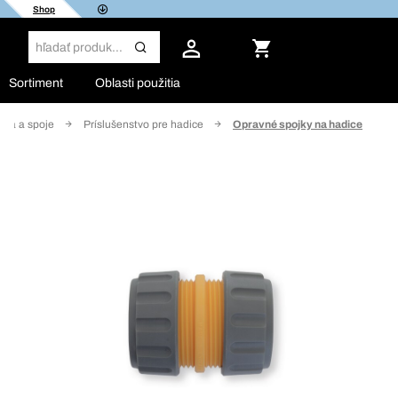
Shop
Sortiment
Oblasti použitia
bia a spoje
Príslušenstvo pre hadice
Opravné spojky na hadice