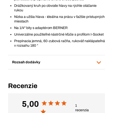
Drážkovaný kruh po obvode hlavy na rýchle otáčanie
rukou
Nízka a užšia hlava - ideálna na prácu v ťažšie prístupných
miestach
Na 1/4" bity s adaptérom BERNER
Univerzálne použiteľné nástrčné kľúče s profilom I-Socket
Prepínacia jemná, 60-zubová račňa, rukoväť naklápateľná
v rozsahu 180 °
Rozsah dodávky
Recenzie
5,00
1
recenzia