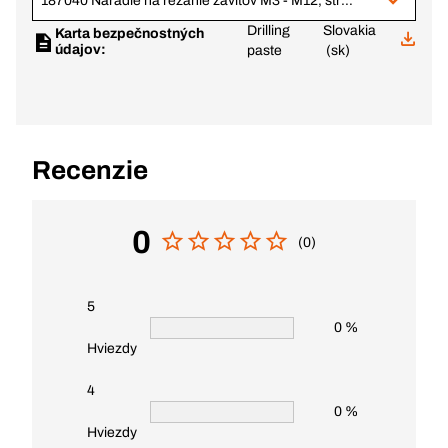
187040 Náradie na rezanie závitov M3 - M12, strojové aj ručné, 61-d. súprava
Drilling
Slovakia
Karta bezpečnostných
údajov:
paste
(sk)
Recenzie
0
(0)
5
0 %
Hviezdy
4
0 %
Hviezdy