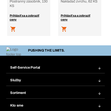
Postranný zásobník, 130
Nakladač zvrchu, 62 KS
KS
Prihlásiť sa a zobraziť
Prihlásiť sa a zobraziť
ceny
ceny
PUSHING THE LIMITS.
Self-Service Portal
Objednávky
Služby
Faktúry
Regálový systém Bera® Modul
Obľúbené
Sortiment
Systém Bera® Smart
Opakované objednávky
Inovácie produktov
Chemická databáza
Kto sme
Predplatné
Oblasti použitia