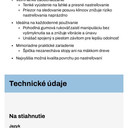
Tenké vyústenie na ľahké a presné nastreľovanie
Priezor na sledovanie posuvu klincov znižuje riziko
nastreľovania naprázdno
Ideálna na každodenné používanie
Pohodlná gumová rukoväť zaistí manipuláciu bez
vyšmyknutia sa a znižuje vibrácie a únavu
Unášač spojený s piestom závitom pre lepšiu odolnosť
Mimoriadne praktické zariadenie
Špička nezanecháva stopy ani na mäkkom dreve
Najvyššia možná kvalita povrchu po nastreľovaní
Technické údaje
Na stiahnutie
Jazyk