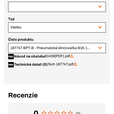
Typ
Všetko
Číslo produktu
187747 BPT-B - Pneumatická klincovačka B16-15-50
81408[PDF].pdf
Návod na obsluhu
Tech 187747.pdf
Technické detail (D)
Recenzie
0
(0)