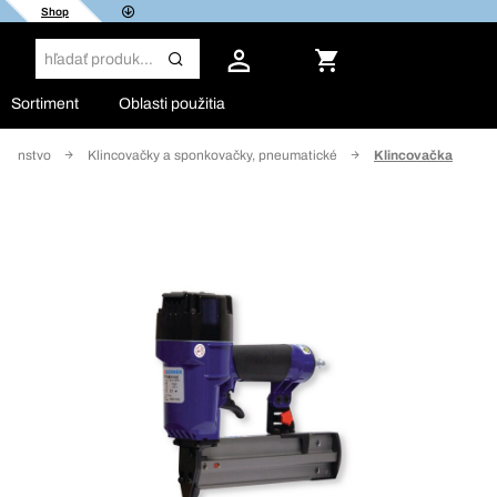
Shop
Sortiment
Oblasti použitia
lušenstvo
Klincovačky a sponkovačky, pneumatické
Klincovačka