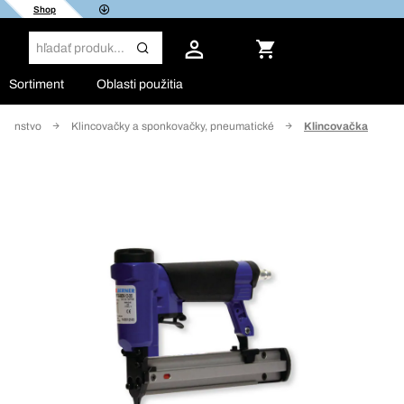
Shop
Sortiment
Oblasti použitia
lušenstvo
Klincovačky a sponkovačky, pneumatické
Klincovačka