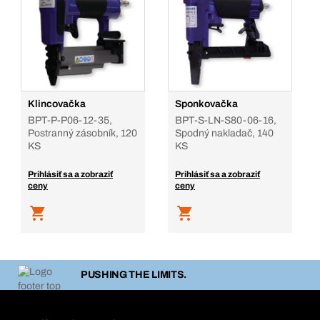
Klincovačka
Sponkovačka
BPT-P-P06-12-35,
BPT-S-LN-S80-06-16,
Postranný zásobník, 120
Spodný nakladač, 140
KS
KS
Prihlásiť sa a zobraziť
Prihlásiť sa a zobraziť
ceny
ceny
PUSHING THE LIMITS.