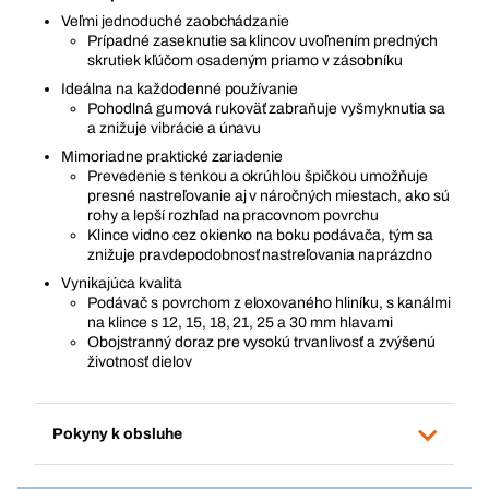
Veľmi jednoduché zaobchádzanie
Prípadné zaseknutie sa klincov uvoľnením predných
skrutiek kľúčom osadeným priamo v zásobníku
Ideálna na každodenné používanie
Pohodlná gumová rukoväť zabraňuje vyšmyknutia sa
a znižuje vibrácie a únavu
Mimoriadne praktické zariadenie
Prevedenie s tenkou a okrúhlou špičkou umožňuje
presné nastreľovanie aj v náročných miestach, ako sú
rohy a lepší rozhľad na pracovnom povrchu
Klince vidno cez okienko na boku podávača, tým sa
znižuje pravdepodobnosť nastreľovania naprázdno
Vynikajúca kvalita
Podávač s povrchom z eloxovaného hliníku, s kanálmi
na klince s 12, 15, 18, 21, 25 a 30 mm hlavami
Obojstranný doraz pre vysokú trvanlivosť a zvýšenú
životnosť dielov
Pokyny k obsluhe