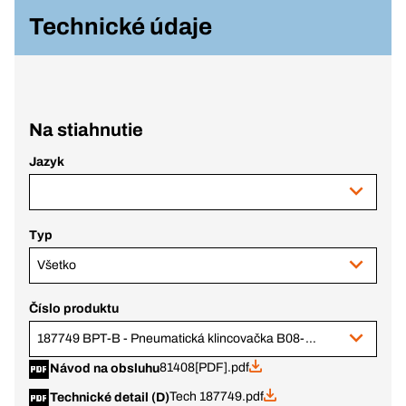
Technické údaje
Na stiahnutie
Jazyk
Typ
Všetko
Číslo produktu
187749 BPT-B - Pneumatická klincovačka B08-12-30
81408[PDF].pdf
Návod na obsluhu
Tech 187749.pdf
Technické detail (D)